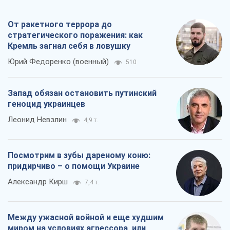
От ракетного террора до
стратегического поражения: как
Кремль загнал себя в ловушку
Юрий Федоренко (военный)
510
Запад обязан остановить путинский
геноцид украинцев
Леонид Невзлин
4,9 т.
Посмотрим в зубы дареному коню:
придирчиво – о помощи Украине
Александр Кирш
7,4 т.
Между ужасной войной и еще худшим
миром на условиях агрессора, или