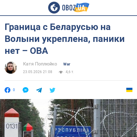
Граница с Беларусью на
Волыни укреплена, паники
нет – ОВА
Катя Поплюйко
War
23.05.2026 21:08
4,6 т.
0