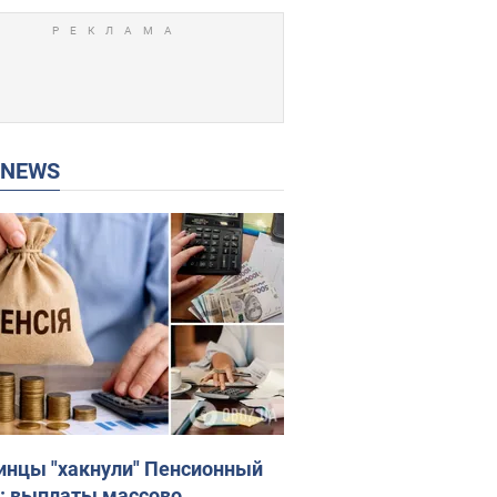
P NEWS
инцы "хакнули" Пенсионный
: выплаты массово