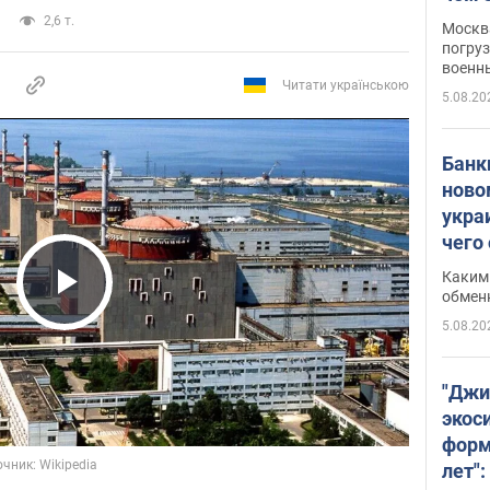
2,6 т.
Москва
погруз
военн
Читати українською
5.08.20
Банки
ново
укра
чего
Каким 
обмен
Play Video
5.08.20
"Джи
экос
форм
лет":