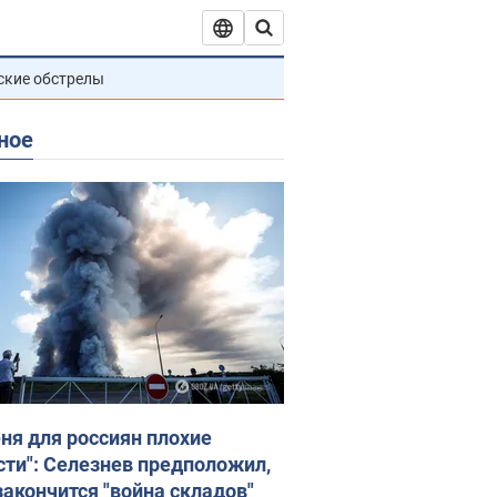
ские обстрелы
ное
еня для россиян плохие
сти": Селезнев предположил,
закончится "война складов"