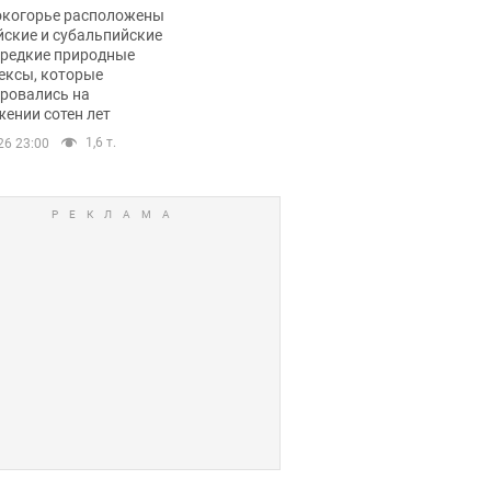
ли тревогу
окогорье расположены
йские и субальпийские
 редкие природные
ексы, которые
ровались на
ении сотен лет
1,6 т.
26 23:00