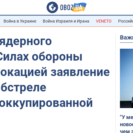
Война в Украине
Война Израиля и Ирана
VENETO
Россий
Важ
 ядерного
 Силах обороны
вокацией заявление
обстреле
 оккупированной
"У м
ново
чем 