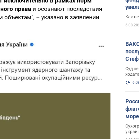
 исключительно в рамках норм
увел
ного права
и осознают последствия
не х
 объектам", – указано в заявлении
Как п
6.08.20
ВАКС
посл
Стеф
деле
Суд н
ходат
6.0
Росс
флаг
море
пост
Сухог
украи