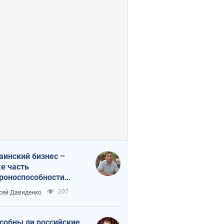
аинский бизнес –
е часть
роноспособности
аны. Не отдавайте их
207
сей Давиденко
ок чужим
собны ли российские