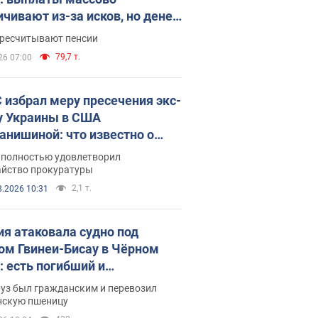
ичивают из-за исков, но денег
ватает
ересчитывают пенсии
79,7 т.
26 07:00
 избрал меру пресечения экс-
у Украины в США
анишиной: что известно о
е полностью удовлетворил
айство прокуратуры
2,1 т.
8.2026 10:31
ия атаковала судно под
ом Гвинеи-Бисау в Чёрном
: есть погибший и
радавшие
руз был гражданским и перевозил
нскую пшеницу