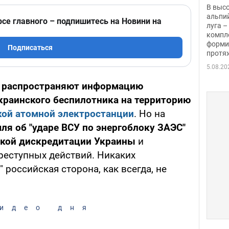
заби
В выс
альпи
рсе главного – подпишитесь на Новини на
луга –
компл
форми
Подписаться
протяж
5.08.20
ы распространяют информацию
украинского беспилотника на территорию
ой атомной электростанции
. Но на
ля об "ударе ВСУ по энергоблоку ЗАЭС"
кой дискредитации Украины
и
еступных действий. Никаких
" российская сторона, как всегда, не
идео дня