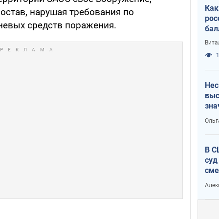
Как
остав, нарушая требования по
рос
невых средств поражения.
бал
Вита
1
Нес
выс
зна
Ольг
В С
суд
сме
Ата
Алек