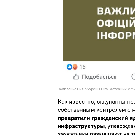
Как известно, оккупанты н
собственным контролем с ма
превратили гражданский я
инфраструктуры
, утвержда
захватчики размещают на т