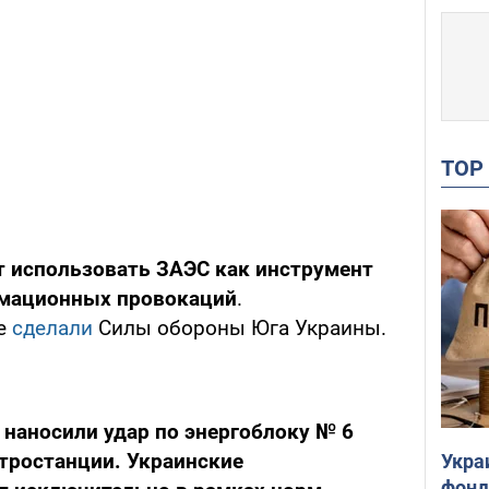
TO
 использовать ЗАЭС как инструмент
рмационных провокаций
.
ие
сделали
Силы обороны Юга Украины.
наносили удар по энергоблоку № 6
тростанции. Украинские
Укра
фонд