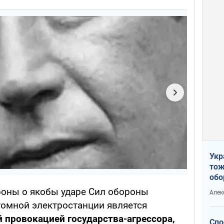
Укр
тож
обо
стр
роны о якобы ударе Сил обороны
Алек
рын
омной электростанции является
провокацией государства-агрессора,
Спо