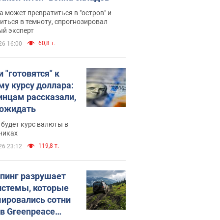
 может превратиться в "остров" и
иться в темноту, спрогнозировал
ый эксперт
60,8 т.
26 16:00
 "готовятся" к
му курсу доллара:
инцам рассказали,
 ожидать
будет курс валюты в
никах
119,8 т.
26 23:12
пинг разрушает
истемы, которые
ировались сотни
 в Greenpeace