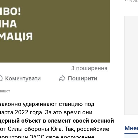
6.08.20
езаконно удерживают станцию под
рта 2022 года. За это время они
дерный объект в элемент своей военной
Мн
ют Силы обороны Юга. Так, российские
ерритории ЗАЭС свое вооружение,