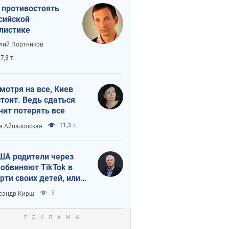
 противостоять
сийской
листике
лий Портников
7,3 т.
мотря на все, Киев
тоит. Ведь сдаться
чит потерять все
11,3 т.
а Айвазовская
ША родители через
 обвиняют TikTok в
рти своих детей, или
ка КНР на молодежь
3
сандр Кирш