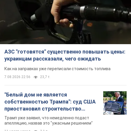
АЗС "готовятся" существенно повышать цены:
украинцам рассказали, чего ожидать
Как на заправках уже переписали стоимость топлива
7.08.2026 22:56
23,7 т.
"Белый дом не является
собственностью Трампа": суд США
приостановил строительство
бального зала стоимостью 400 млн
Трамп уже заявил, что немедленно подаст
долларов
апелляцию, назвав это "ужасным решением"