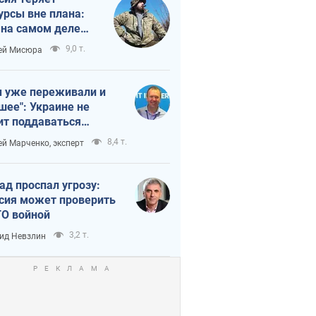
урсы вне плана:
 на самом деле
тует темп войны
9,0 т.
ей Мисюра
 уже переживали и
шее": Украине не
ит поддаваться
аянию из-за
8,4 т.
ей Марченко, эксперт
етного террора
ад проспал угрозу:
сия может проверить
О войной
3,2 т.
ид Невзлин