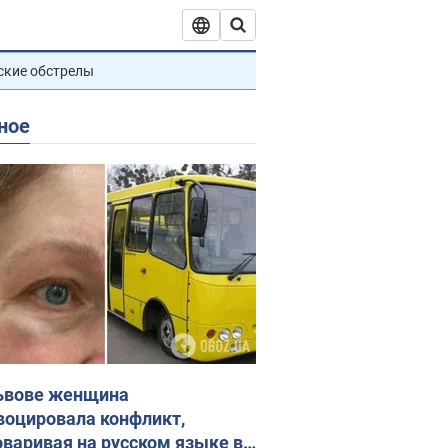
ские обстрелы
ное
ьвове женщина
воцировала конфликт,
оваривая на русском языке в