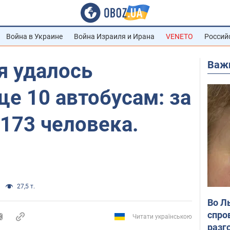
Война в Украине
Война Израиля и Ирана
VENETO
Россий
Важ
я удалось
е 10 автобусам: за
 173 человека.
27,5 т.
Во Л
спро
Читати українською
разг