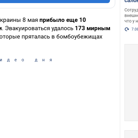
сало
оско
Сотру
посл
внешн
Украины 8 мая
прибыло еще 10
что у 
разг
и
. Эвакуироваться удалось
173 мирным
Фото
7.0
, которые пряталась в бомбоубежищах
идео дня