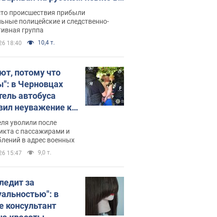
рутке: полиция составила
сто происшествия прибыли
нистративный протокол.
ьные полицейские и следственно-
тивная группа
о
10,4 т.
26 18:40
ют, потому что
ы": в Черновцах
тель автобуса
вил неуважение к
инским военным и
ля уволили после
тился за это.
икта с пассажирами и
лений в адрес военных
о
9,0 т.
26 15:47
следит за
уальностью": в
е консультант