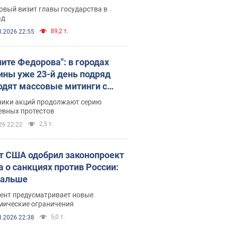
рвый визит главы государства в
ад
89,2 т.
8.2026 22:55
ните Федорова": в городах
ины уже 23-й день подряд
одят массовые митинги с
атами. Фото и видео
ники акций продолжают серию
евных протестов
2,5 т.
26 22:22
т США одобрил законопроект
а о санкциях против России:
дальше
ент предусматривает новые
мические ограничения
5,0 т.
8.2026 22:38