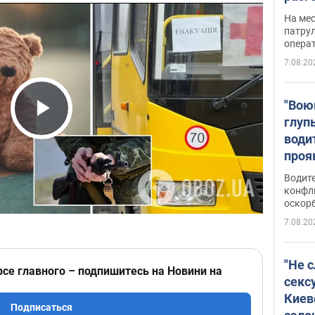
марш
На ме
адми
патрул
опера
Виде
7.08.20
"Вою
глуп
Play Video
води
проя
укра
Водите
попла
конфл
оскорб
Виде
7.08.20
"Не 
рсе главного – подпишитесь на Новини на
секс
Киев
Подписаться