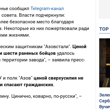
сенье сообщил
Telegram-канал
совета. Власти подчеркнули:
олее безопасное место благодаря
. Некоторые из них пожертвовали ради
TO
ыми жизнями.
ческим защитникам "Азовстали".
Ценой
 и шести раненых бойцов
удалось
 территории завода", – заявила пресс-
У и полк "Азов"
ценой сверхусилия не
 и спасают гражданских
.
Зеле
пину. Цинично, коварно, по-русски", –
Серб
Вучи