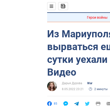
Герои войны
Из Мариупол
вырваться ещ
сутки уехали
Видео
Дарья Дурова
War
8.05.2022 23:21
2 минуты
85