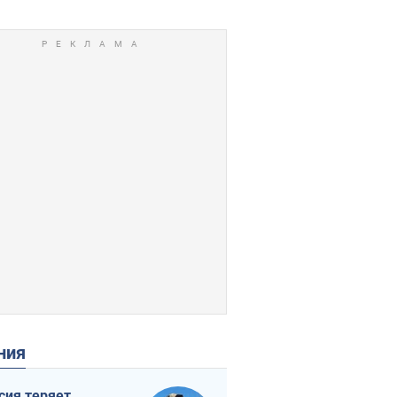
ения
сия теряет