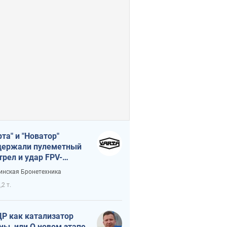
рта" и "Новатор"
ержали пулеметный
трел и удар FPV-
на, сохранив жизнь
инская Бронетехника
церу ВСУ
,2 т.
Р как катализатор
ны, или О новом этапе