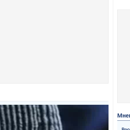
Мн
Рос