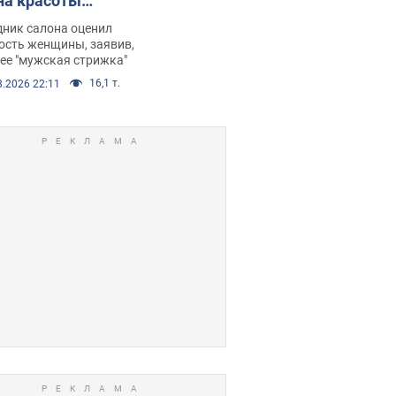
на красоты
рбил женщину
дник салона оценил
е химиотерапии,
ость женщины, заявив,
нее "мужская стрижка"
орелся скандал.
16,1 т.
8.2026 22:11