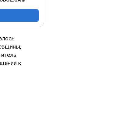
алось
иевщины,
титель
щении к