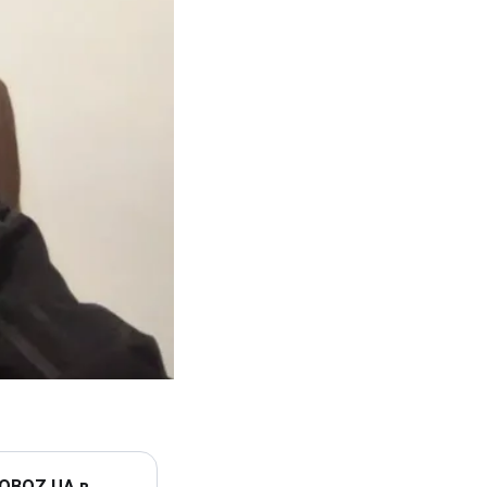
 OBOZ.UA в