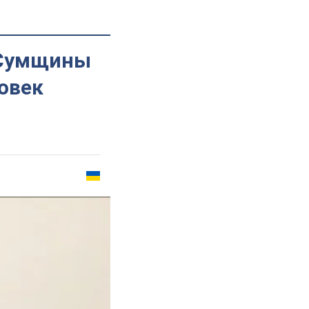
 Сумщины
овек