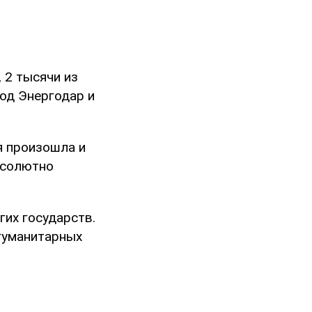
 2 тысячи из
од Энергодар и
я произошла и
бсолютно
гих государств.
 гуманитарных