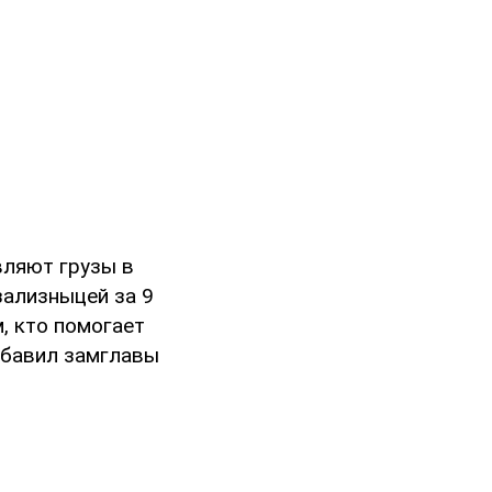
вляют грузы в
зализныцей за 9
, кто помогает
добавил замглавы