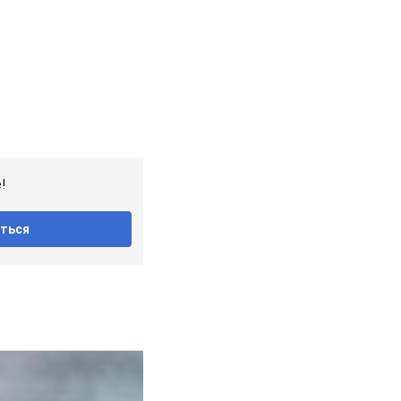
!
ться