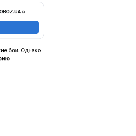
 OBOZ.UA в
ие бои. Однако
орию