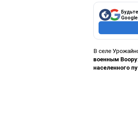
Будьте
Google
В селе Урожайн
военным Воору
населенного пу