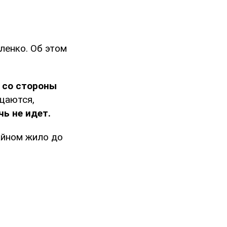
ленко. Об этом
 со стороны
щаются,
ь не идет.
айном жило до