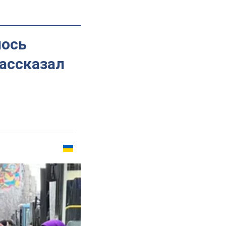
лось
рассказал