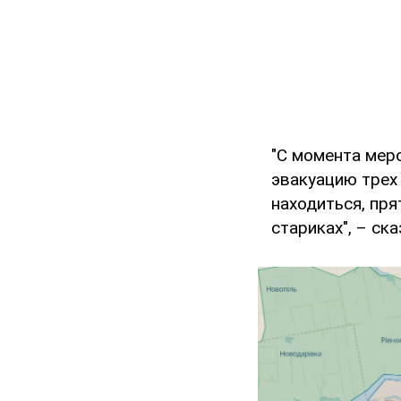
"С момента мер
эвакуацию трех 
находиться, пря
стариках", – ск