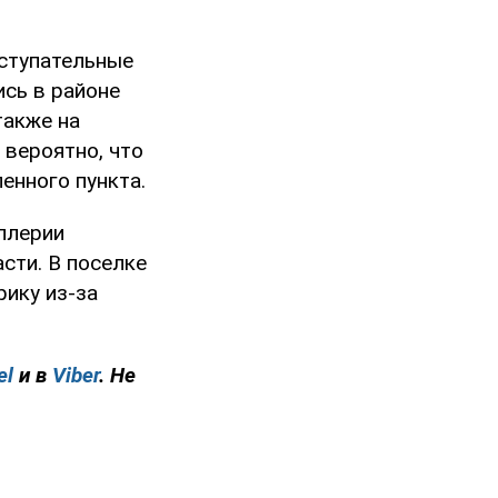
ступательные
ись в районе
также на
о вероятно, что
енного пункта.
ллерии
сти. В поселке
рику из-за
el
и в
Viber
. Не