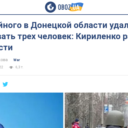
йного в Донецкой области уда
ать трех человек: Кириленко 
сти
кова
War
22
6,3 т.