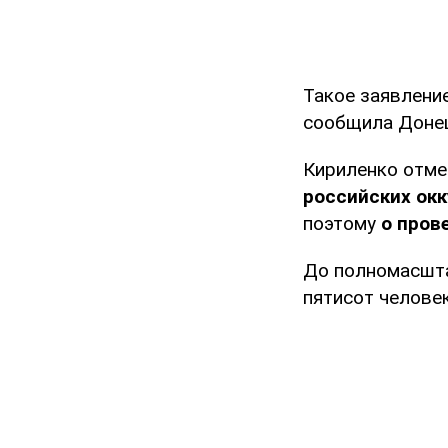
Такое заявлени
сообщила Донец
Кириленко отме
российских ок
поэтому
о пров
До полномасшта
пятисот человек