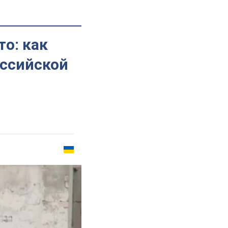
о: как
оссийской