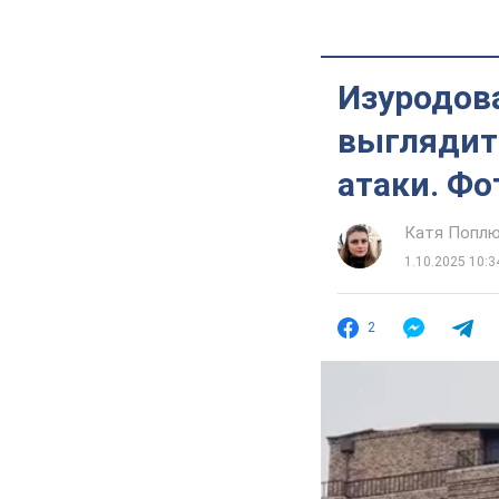
Изуродова
выглядит
атаки. Фо
Катя Попл
1.10.2025 10:3
2