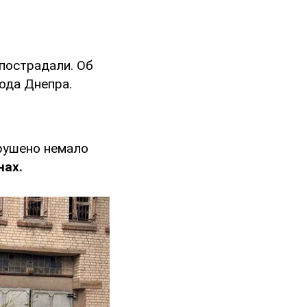
пострадали. Об
рода Днепра.
зрушено немало
нах.