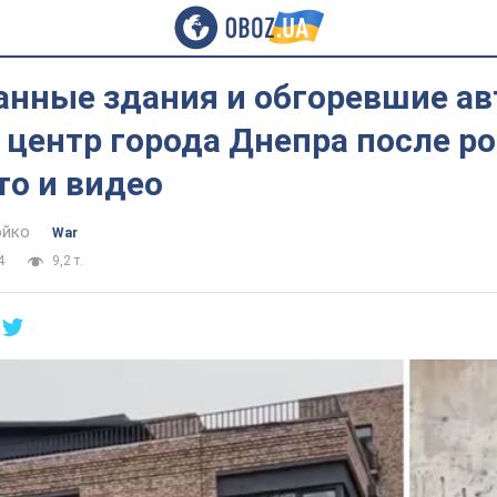
нные здания и обгоревшие авт
 центр города Днепра после р
то и видео
юйко
War
4
9,2 т.