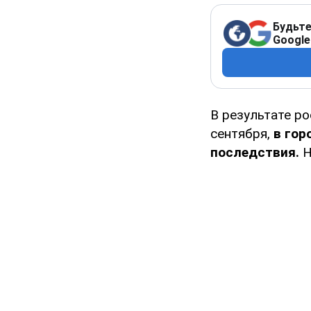
Будьте
Google
В результате р
сентября,
в гор
последствия.
Н