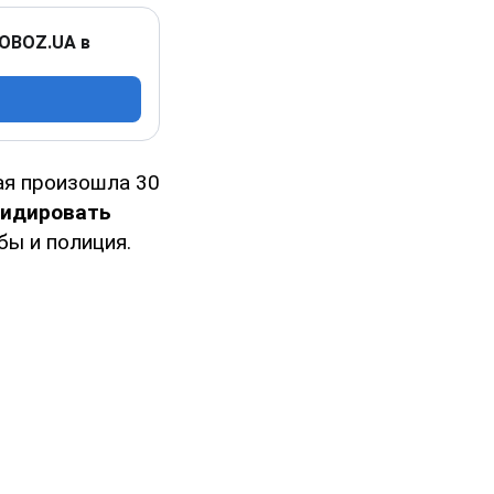
 OBOZ.UA в
ая произошла 30
идировать
ы и полиция.