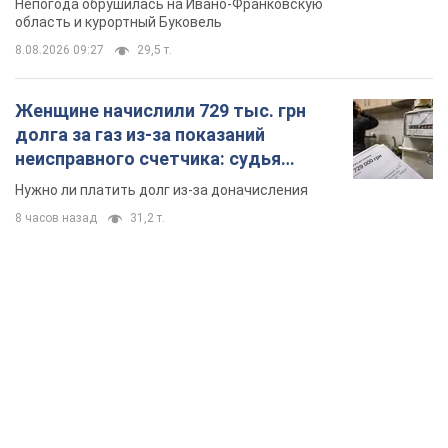
Непогода обрушилась на Ивано-Франковскую
область и курортный Буковель
8.08.2026 09:27
29,5 т.
Женщине начислили 729 тыс. грн
долга за газ из-за показаний
неисправного счетчика: судья
вынес неожиданное решение
Нужно ли платить долг из-за доначисления
8 часов назад
31,2 т.