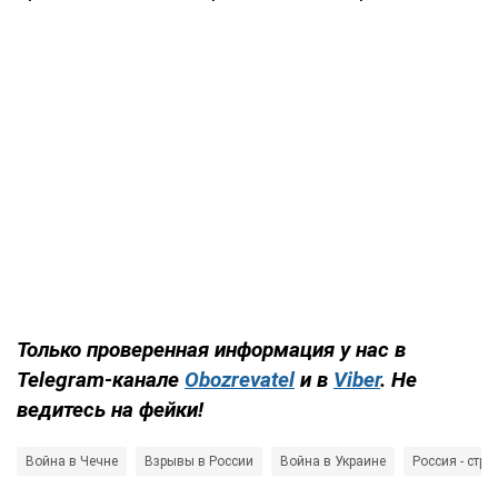
Только проверенная информация у нас в
Telegram-канале
Obozrevatel
и в
Viber
. Не
ведитесь на фейки!
Война в Чечне
Взрывы в России
Война в Украине
Россия - стра