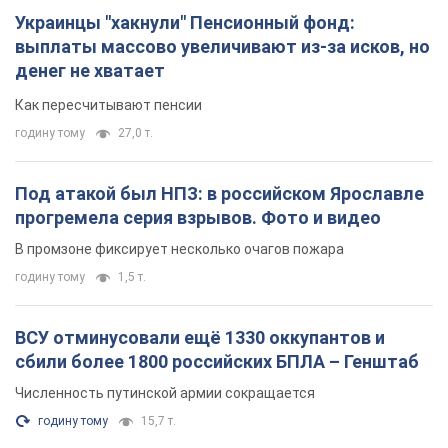
Украинцы "хакнули" Пенсионный фонд:
выплаты массово увеличивают из-за исков, но
денег не хватает
Как пересчитывают пенсии
годину тому
27,0 т.
Под атакой был НПЗ: в российском Ярославле
прогремела серия взрывов. Фото и видео
В промзоне фиксирует несколько очагов пожара
годину тому
1,5 т.
ВСУ отминусовали ещё 1330 оккупантов и
сбили более 1800 российских БПЛА – Генштаб
Численность путинской армии сокращается
годину тому
15,7 т.