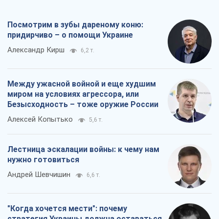
Посмотрим в зубы дареному коню:
придирчиво – о помощи Украине
Александр Кирш
6,2 т.
Между ужасной войной и еще худшим
миром на условиях агрессора, или
Безысходность – тоже оружие России
Алексей Копытько
5,6 т.
Лестница эскалации войны: к чему нам
нужно готовиться
Андрей Шевчишин
6,6 т.
"Когда хочется мести": почему
стратегия Украины должна оставаться