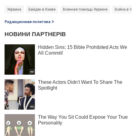
Украина
Байден в Киеве
Военная помощь Украине
Война в Укр
Редакционная политика