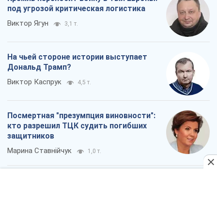
под угрозой критическая логистика
Виктор Ягун
3,1 т.
На чьей стороне истории выступает
Дональд Трамп?
Виктор Каспрук
4,5 т.
Посмертная "презумпция виновности":
кто разрешил ТЦК судить погибших
защитников
Марина Ставнійчук
1,0 т.