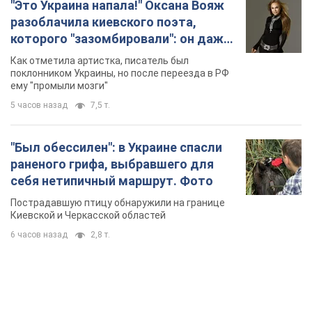
"Это Украина напала!" Оксана Вояж
разоблачила киевского поэта,
которого "зазомбировали": он даже
русского не знал, а теперь хочет
Как отметила артистка, писатель был
геноцида украинцев
поклонником Украины, но после переезда в РФ
ему "промыли мозги"
5 часов назад
7,5 т.
"Был обессилен": в Украине спасли
раненого грифа, выбравшего для
себя нетипичный маршрут. Фото
Пострадавшую птицу обнаружили на границе
Киевской и Черкасской областей
6 часов назад
2,8 т.