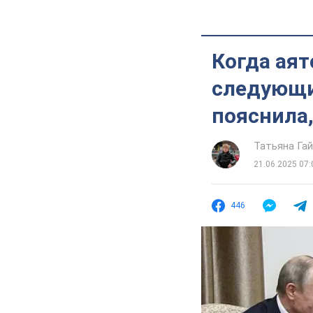
Когда аят
следующи
пояснила,
Татьяна Га
21.06.2025 07:
446