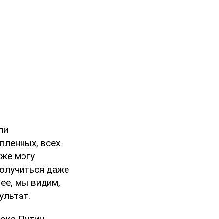
ли
пленных, всех
оже могу
получиться даже
ее, мы видим,
ультат.
пока Путин