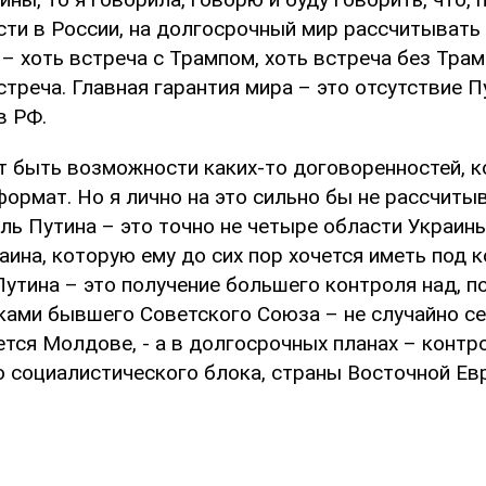
сти в России, на долгосрочный мир рассчитывать 
– хоть встреча с Трампом, хоть встреча без Трам
стреча. Главная гарантия мира – это отсутствие П
в РФ.
т быть возможности каких-то договоренностей, к
ормат. Но я лично на это сильно бы не рассчиты
ель Путина – это точно не четыре области Украи
аина, которую ему до сих пор хочется иметь под 
утина – это получение большего контроля над, по
ками бывшего Советского Союза – не случайно се
ется Молдове, - а в долгосрочных планах – конт
 социалистического блока, страны Восточной Ев