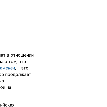
чат в отношении
а о том, что
Хаменеи
, – это
тор продолжает
но
ой на
сийская