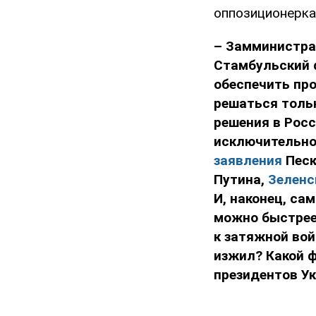
оппозиционерк
– Замминистра
Стамбульский
обеспечить про
решаться тольк
решения в Росс
исключительно
заявления
Песк
Путина,
Зеленс
И, наконец, са
можно быстрее,
к затяжной вой
изжил? Какой 
президентов У