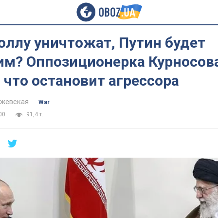
оллу уничтожат, Путин будет
м? Оппозиционерка Курносов
 что остановит агрессора
йжевская
War
00
91,4 т.