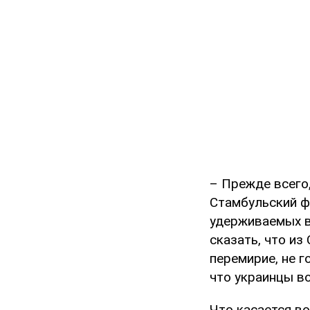
– Прежде всего
Стамбульский ф
удерживаемых в 
сказать, что из
перемирие, не г
что украинцы в
Что касается во