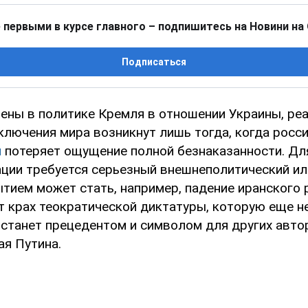
 первыми в курсе главного – подпишитесь на Новини на
Подписаться
ены в политике Кремля в отношении Украины, ре
ключения мира возникнут лишь тогда, когда росс
н
потеряет ощущение полной безнаказанности. Дл
ации требуется серьезный внешнеполитический ил
ытием может стать, например, падение иранского 
т крах теократической диктатуры, которую еще н
о станет прецедентом и символом для других авт
ая Путина.