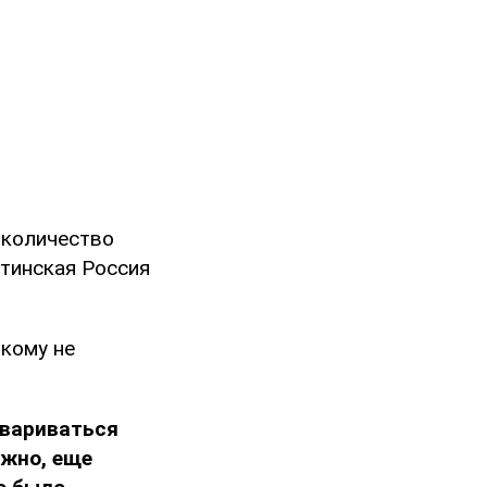
 количество
утинская Россия
икому не
овариваться
ожно, еще