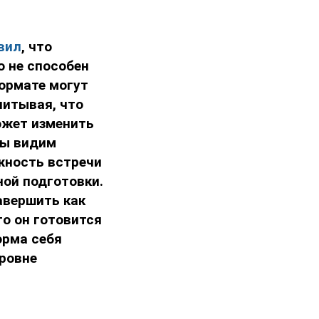
вил
, что
 не способен
формате могут
читывая, что
ожет изменить
мы видим
жность встречи
ной подготовки.
авершить как
о он готовится
орма себя
ровне