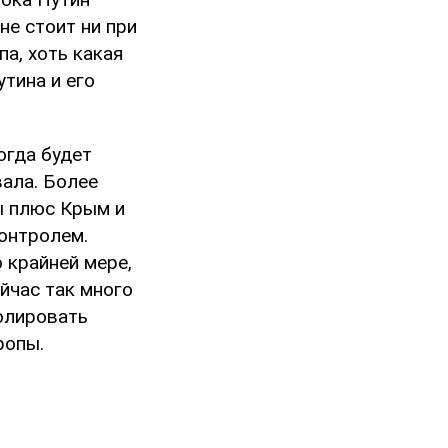
не стоит ни при
па, хоть какая
утина и его
огда будет
вала. Более
ны плюс Крым и
контролем.
 крайней мере,
йчас так много
ролировать
ропы.