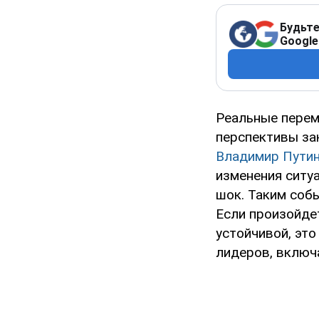
Будьте
Google
Реальные перем
перспективы за
Владимир Пути
изменения ситу
шок. Таким соб
Если произойде
устойчивой, эт
лидеров, включ