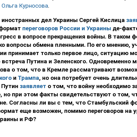
а
Ольга Курносова
.
 иностранных дел Украины Сергей Кислица
зая
 формат
переговоров России и Украины
де-факто
гресс в вопросе прекращения войны. В таком 
о вопросы обмена пленными. По его мнению, у
ии принимает только первое лицо, ситуацию м
 встреча Путина и Зеленского. Одновременно 
ова о том, что в Кремле рассматривают возмо
кого
и
Трампа
, но она потребует очень длитель
м Путин
заявляет
о том, что войну необходимо з
 но при этом факты свидетельствуют о том, чт
не. Согласны ли вы с тем, что Стамбульский ф
формат еще возможен, помимо переговоров на у
краины и РФ?