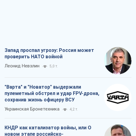
"Варта" и "Новатор" выдержали
пулеметный обстрел и удар FPV-дрона,
сохранив жизнь офицеру ВСУ
Украинская Бронетехника
4,2 т.
КНДР как катализатор войны, или О
новом этапе российско-
северокорейского союза
Алексей Кущ
4,2 т.
Выход в элиту ЧМ и триумф "Сокола":
что происходит в украинском хоккее
Александр Липенко
2,1 т.
Все мнения