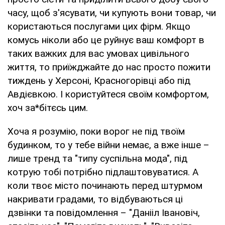
часу, щоб з'ясувати, чи купують вони товар, чи
користаються послугами цих фірм. Якщо
комусь ніколи або це руйнує ваш комфорт в
таких важких для вас умовах цивільного
життя, то приїжджайте до нас просто пожити
тиждень у Херсоні, Красногорівці або під
Авдієвкою. І користуйтеся своїм комфортом,
хоч за*бітєсь цим.
Хоча я розумію, поки ворог не під твоїм
будинком, то у тебе війни немає, а вже інше –
лише тренд та "типу суспільна мода", під
котрую тобі потрібно підлаштовуватися. А
коли твоє місто починають перед штурмом
накривати градами, то відбуваються ці
дзвінки та повідомлення – "Данііл Івановіч,