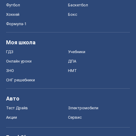
СНГ решебники
Авто
Тест Драйв
Электромобили
Акции
Сервис
Food Oboz
Рецепты
Напитки
Диеты
Экономика
Рынки и компании
Mакроэкономика
MedOboz
Новости медицины
MAMACLUB