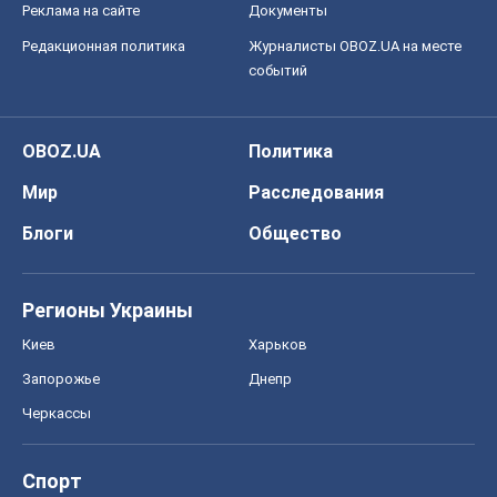
Регионы Украины
Киев
Харьков
Запорожье
Днепр
Черкассы
Спорт
Футбол
Баскетбол
Хоккей
Бокс
Формула-1
Моя школа
ГДЗ
Учебники
Онлайн уроки
ДПА
ЗНО
НМТ