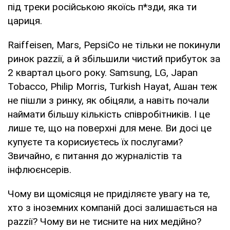
під треки російською якоїсь п*зди, яка ти
цариця.
Raiffeisen, Mars, PepsiCo не тільки не покинули
ринок раzzії, а й збільшили чистий прибуток за
2 квартал цього року. Samsung, LG, Japan
Tobacco, Philip Morris, Turkish Hayat, Ашан теж
не пішли з ринку, як обіцяли, а навіть почали
наймати більшу кількість співробітників. І це
лише те, що на поверхні для мене. Ви досі це
купуєте та корисиуєтесь їх послугами?
Звичайно, є питання до журналістів та
інфлюєнсерів.
Чому ви щомісяця не приділяєте увагу на те,
хто з іноземних компаній досі залишається на
раzzії? Чому ви не тисните на них медійно?