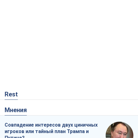
Rest
Мнения
Совпадение интересов двух циничных
игроков или тайный план Трампа и
Путина?
Виктор Швец
1,0 т.
Минск готовится к функционированию
в условиях масштабного военного
кризиса
Александр Левченко
2,7 т.
Чей будет Крым, тот и победит (NSJ), а
украинских футбольных чиновников