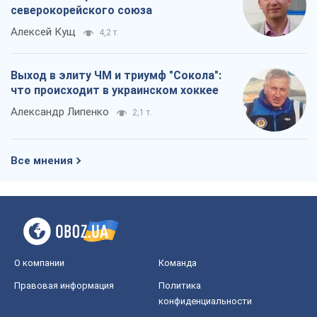
О компании
Команда
Правовая информация
Политика
конфиденциальности
Реклама на сайте
Документы
Редакционная политика
Журналисты OBOZ.UA на месте
событий
OBOZ.UA
Политика
Мир
Расследования
Блоги
Общество