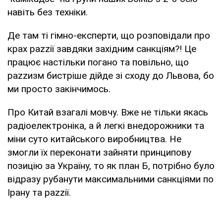
навіть без техніки.
Де там ті гімно-експерти, що розповідали про
крах раzzії завдяки західним санкціям?! Це
працює настільки погано та повільно, що
раzzизм бистріше дійде зі сходу до Львова, бо
ми просто закінчимось.
Про Китай взагалі мовчу. Вже не тільки якась
радіоелектроніка, а й легкі внедорожники та
міни суто китайського виробництва. Не
змогли їх переконати зайняти принципову
позицію за Україну, то як план Б, потрібно було
відразу рубанути максимальними санкціями по
Ірану та раzzії.