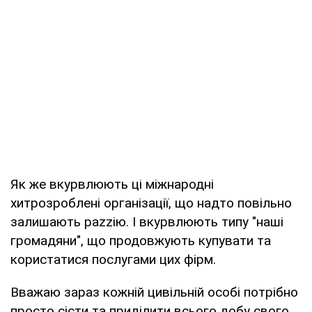
Як же вкурвлюють ці міжнародні
хитрозроблені організації, що надто повільно
залишають раzzію. І вкурвлюють типу "наші
громадяни", що продовжують купувати та
користатися послугами цих фірм.
Вважаю зараз кожній цивільній особі потрібно
просто сісти та приділити всього добу свого