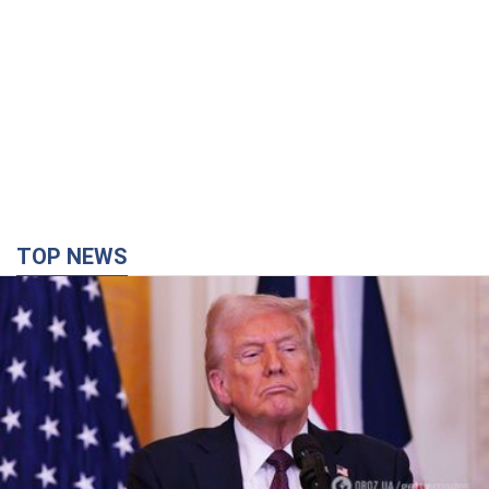
Конец эпохи "фактора Трампа": кто на самом
деле обеспечит Украине защиту от российской
баллистики. Интервью с Безсмертным
Владимир Зеленский встретился с украинским дипломатом и
изложил новое видение войны и роли международных
партнеров в борьбе с Россией
3 часа назад
11,6 т.
В Киеве в результате российской атаки