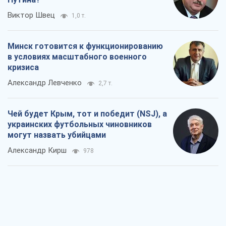
могут назвать убийцами
Александр Кирш
978
Запад проспал угрозу: Россия может
проверить НАТО войной
Леонид Невзлин
5,0 т.