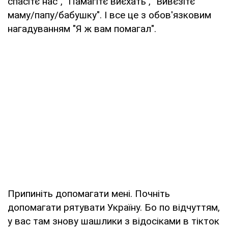
спасітє нас", "Памагітє виєхать", "Вивєзітє
маму/папу/бабушку". І все це з обов'язковим
нагадуванням "Я ж вам помагал".
Припиніть допомагати мені. Почніть
допомагати рятувати Україну. Бо по відчуттям,
у вас там знову шашлики з відосіками в тікток