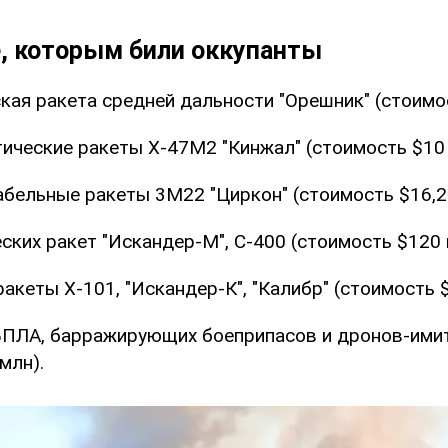
, которым били оккупанты
кая ракета средней дальности "Орешник" (стоимо
тические ракеты Х-47М2 "Кинжал" (стоимость $10 
абельные ракеты 3М22 "Циркон" (стоимость $16,2
ских ракет "Искандер-М", С-400 (стоимость $120 
акеты Х-101, "Искандер-К", "Калибр" (стоимость 
БПЛА, барражирующих боеприпасов и дронов-ими
млн).