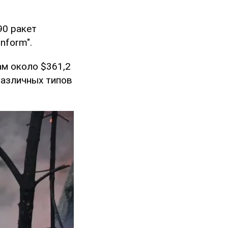
90 ракет
nform".
ам около $361,2
различных типов