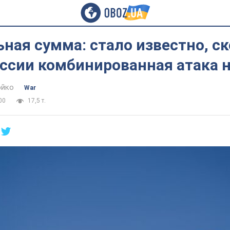
ная сумма: стало известно, с
ссии комбинированная атака н
юйко
War
00
17,5 т.