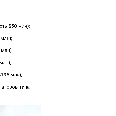
сть $50 млн);
млн);
 млн);
млн);
$135 млн);
таторов типа