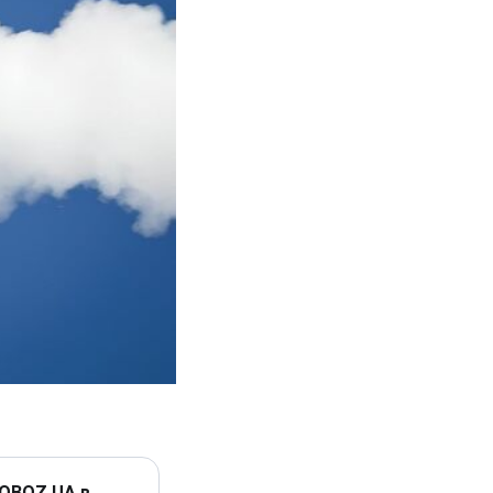
 OBOZ.UA в