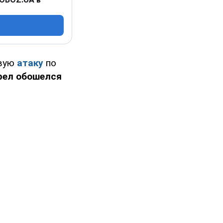
овую
атаку
по
рел обошелся