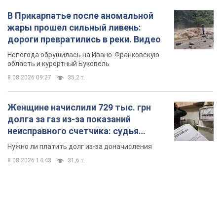
Женщине начислили 729 тыс. грн
долга за газ из-за показаний
неисправного счетчика: судья
вынес неожиданное решение
Нужно ли платить долг из-за доначисления
8.08.2026 14:43
31,6 т.