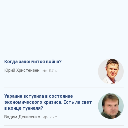
Когда закончится война?
Юрий Христензен
8,7 т.
Украина вступила в состояние
экономического кризиса. Есть ли свет
в конце туннеля?
Вадим Денисенко
7,2 т.
Чей будет Крым, тот и победит (NSJ), а
украинских футбольных чиновников
могут назвать убийцами
Александр Кирш
6,9 т.
Запад проспал угрозу: Россия может
проверить НАТО войной