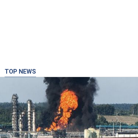
TOP NEWS
Россия сосредоточила у Москвы три кольца
ПВО: Зеленский пообещал "находить
технологии" противодействия
Президент заявил, что даже усовершенствованная система
противовоздушной обороны РФ не гарантирует защиты от
украинских ударов
5 часов назад
41,8 т.