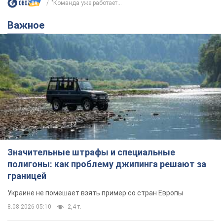
Значительные штрафы и специальные
полигоны: как проблему джипинга решают за
границей
Украине не помешает взять пример со стран Европы
8.08.2026 05:10
2,4 т.
В Прикарпатье после аномальной
жары прошел сильный ливень:
дороги превратились в реки. Видео
Непогода обрушилась на Ивано-Франковскую
область и курортный Буковель
8.08.2026 09:27
35,2 т.