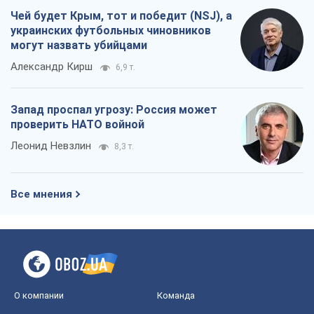
Леонид Невзлин
8,3 т.
Все мнения
О компании
Команда
Правовая информация
Политика
конфиденциальности
Реклама на сайте
Документы
Редакционная политика
Журналисты OBOZ.UA на месте
событий
OBOZ.UA
Политика