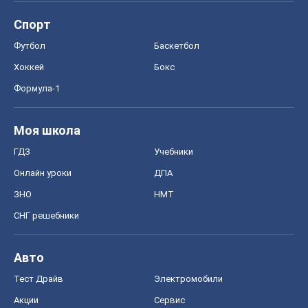
ГДЗ
Учебники
Онлайн уроки
ДПА
ЗНО
НМТ
СНГ решебники
Авто
Тест Драйв
Электромобили
Акции
Сервис
Food Oboz
Рецепты
Напитки
Диеты
Экономика