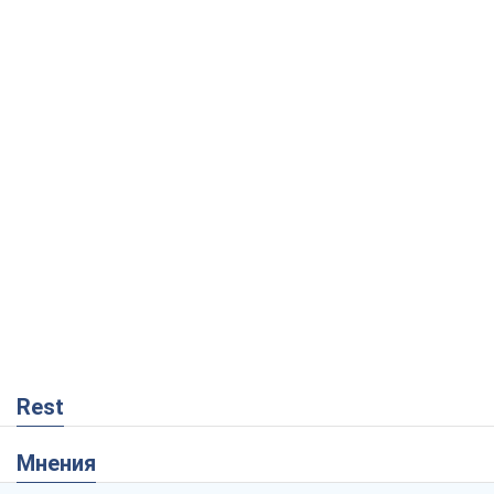
Rest
Мнения
Совпадение интересов двух циничных
игроков или тайный план Трампа и
Путина?
Виктор Швец
11,2 т.
Минск готовится к функционированию
в условиях масштабного военного
кризиса