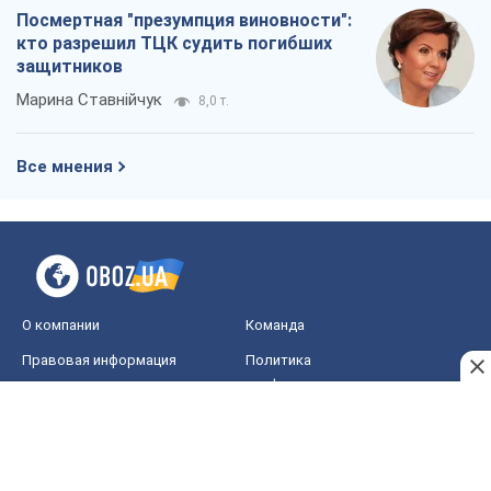
Ракетный щит и меч Украины: ставка
на производство собственных ракет
Кирилл Татаринов
3,5 т.
Посмертная "презумпция виновности":
кто разрешил ТЦК судить погибших
защитников
Марина Ставнійчук
8,0 т.
Все мнения