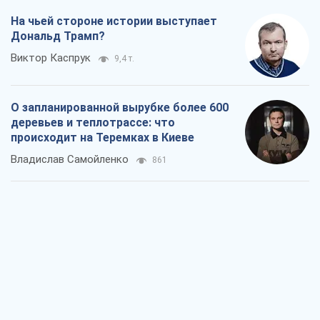
Мнения
Кремль переносит войну в тыл Европы:
под угрозой критическая логистика
Виктор Ягун
11,1 т.
На чьей стороне истории выступает
Дональд Трамп?
Виктор Каспрук
9,4 т.
О запланированной вырубке более 600
деревьев и теплотрассе: что
происходит на Теремках в Киеве
Владислав Самойленко
861