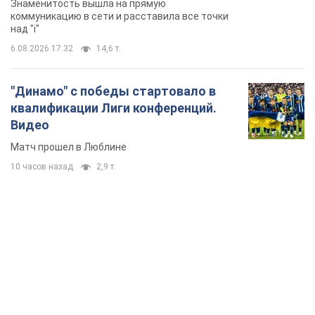
6.08.2026 12:46
17,9 т.
Отпуск Леси Никитюк в Карпатах
обернулся скандалом: почему
ведущую несправедливо захейтили
Знаменитость вышла на прямую
коммуникацию в сети и расставила все точки
над "i"
6.08.2026 17:32
14,6 т.
"Динамо" с победы стартовало в
квалификации Лиги конференций.
Видео
Матч прошел в Люблине
10 часов назад
2,9 т.