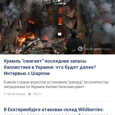
Кремль "сжигает" последние запасы
баллистики в Украине: что будет далее?
Интервью с Шарпом
В июле страна-агрессор установила "рекорд" по количеству
запущенных по Украине баллистических ракет
5 часов назад
56,3 т.
В Екатеринбурге атакован склад Wildberries: