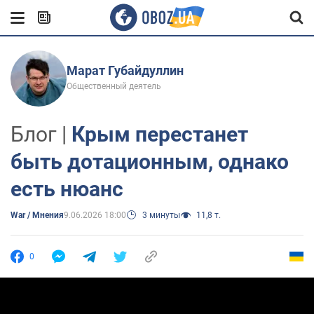
Марат Губайдуллин
Общественный деятель
Блог |
Крым перестанет
быть дотационным, однако
есть нюанс
War / Мнения
9.06.2026 18:00
3 минуты
11,8 т.
0