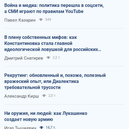
Война и медиа: политика перешла в соцсети,
а СМИ играют по правилам YouTube
Павел Казарин
549
В плену собственных мифов: как
Константиновка стала главной
идеологической ловушкой для российских
оккупантов
Дмитрий Снегирев
2,2 т.
Рекрутинг: обновленный и, похоже, полезный
вражеский опыт, или Диалектика
требовательной трусости
Александр Кирш
2,0 т.
Ни оружия, ни людей: как Лукашенко
создает новую армию
Игар Тышкевич
16,7 т.