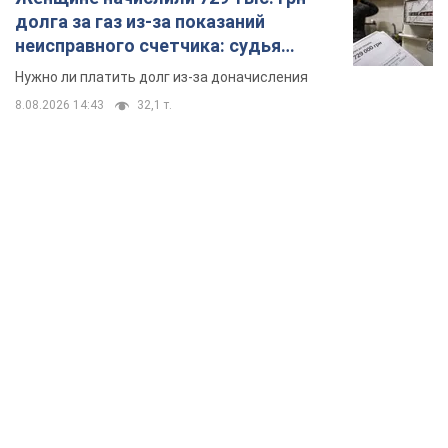
долга за газ из-за показаний
неисправного счетчика: судья
вынес неожиданное решение
Нужно ли платить долг из-за доначисления
8.08.2026 14:43
32,1 т.