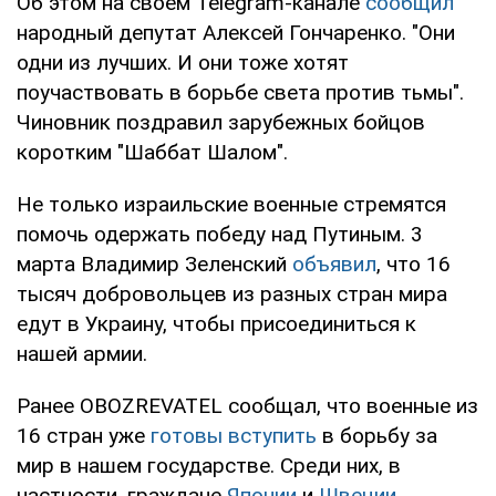
Об этом на своем Telegram-канале
сообщил
народный депутат Алексей Гончаренко. "Они
одни из лучших. И они тоже хотят
поучаствовать в борьбе света против тьмы".
Чиновник поздравил зарубежных бойцов
коротким "Шаббат Шалом".
Не только израильские военные стремятся
помочь одержать победу над Путиным. 3
марта Владимир Зеленский
объявил
, что 16
тысяч добровольцев из разных стран мира
едут в Украину, чтобы присоединиться к
нашей армии.
Ранее OBOZREVATEL сообщал, что военные из
16 стран уже
готовы вступить
в борьбу за
мир в нашем государстве. Среди них, в
частности, граждане
Японии
и
Швеции
.