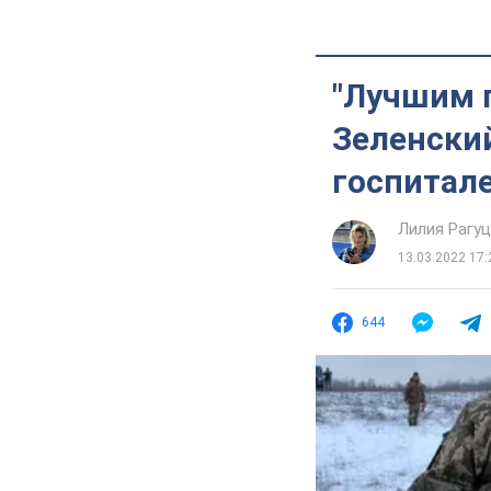
"Лучшим п
Зеленски
госпитале
Лилия Рагу
13.03.2022 17:
644