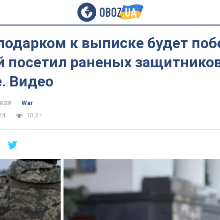
одарком к выписке будет побе
й посетил раненых защитников
. Видео
цкая
War
24
10,2 т.