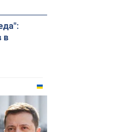
да":
 в