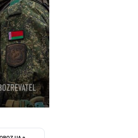
 OBOZ.UA в