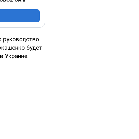
о руководство
укашенко будет
в Украине.