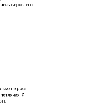
очень верны его
олько не рост
петляния. Я
ОП.