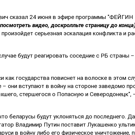
вич сказал 24 июня в эфире программы "ФЕЙГИН L
посмотреть видео, доскролльте страницу до конца
, произойдет серьезная эскалация конфликта и р
случае будут реагировать соседние с РБ страны 
и как государства повиснет на волоске в этом сл
е – они вступают в войну на стороне заведомо п
хшего, стершегося о Попасную и Северодонецк", 
что беларусы будут уклоняться до последнего. Д
татор Владимир Путин поставит Лукашенко ульти
руси в войну либо его физическое уничтожение, 