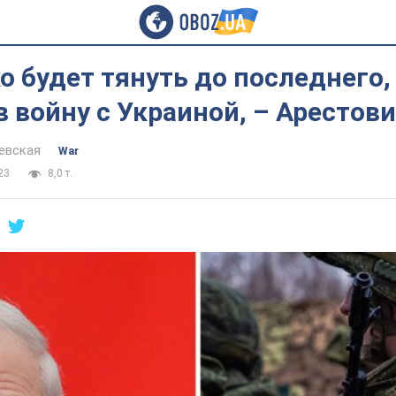
 будет тянуть до последнего,
в войну с Украиной, – Арестов
евская
War
23
8,0 т.