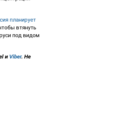
сия планирует
 чтобы втянуть
аруси под видом
el и
Viber
. Не