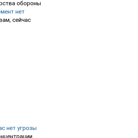
ерства обороны
омент нет
овам, сейчас
ас нет угрозы
концентрации