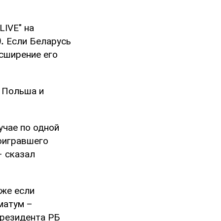
IVE" на
).
Если Беларусь
асширение его
– Польша и
учае по одной
роигравшего
– сказал
аже если
матум –
президента РБ