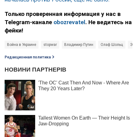
Только проверенная информация у нас в
Telegram-канале
obozrevatel
. Не ведитесь на
фейки!
Война в Украине
stopwar
Владимир Путин
Олаф Шольц
Эмм
Редакционная политика