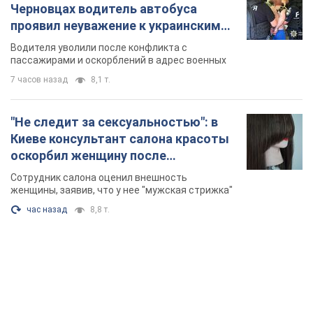
Черновцах водитель автобуса
проявил неуважение к украинским
военным и поплатился за это.
Водителя уволили после конфликта с
Видео
пассажирами и оскорблений в адрес военных
7 часов назад
8,1 т.
"Не следит за сексуальностью": в
Киеве консультант салона красоты
оскорбил женщину после
химиотерапии, разгорелся скандал.
Сотрудник салона оценил внешность
Фото
женщины, заявив, что у нее "мужская стрижка"
час назад
8,8 т.