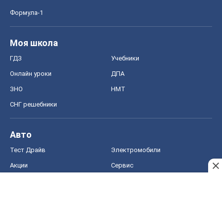
Формула-1
Моя школа
ГДЗ
Учебники
Онлайн уроки
ДПА
ЗНО
НМТ
СНГ решебники
Авто
Тест Драйв
Электромобили
Акции
Сервис
Food Oboz
Рецепты
Напитки