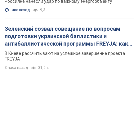
Россияне нанесли удар по важному энергообъекту
час назад
9,3 т.
Зеленский созвал совещание по вопросам
подготовки украинской баллистики и
антибаллистической программы FREYJA: какие
решения готовятся
В Киеве рассчитывают на успешное завершение проекта
FREYJA
3 часа назад
31,6 т.