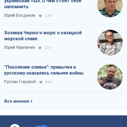
украинский тыл. О чем стоит себе
напомнить
Юрий Богданов
1,3 т.
Хозяева Черного моря: о казацкой
морской славе
Юрий Кирпичев
1,5 т.
"Поколение оливье": привычка к
русскому оказалась сильнее войны
Руслан Горовой
4,4 т.
Все мнения