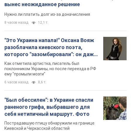
вынес неожиданное решение
Нужно ли платить долг из-за доначисления
8 часов назад
12,1 т.
"Это Украина напала!" Оксана Вояж
разоблачила киевского поэта,
которого "зазомбировали": он даже
русского не знал, а теперь хочет
Как отметила артистка, писатель был
геноцида украинцев
поклонником Украины, но после переезда в РФ
ему "промыли мозги"
6 часов назад
8,6 т.
"Был обессилен": в Украине спасли
раненого грифа, выбравшего для
себя нетипичный маршрут. Фото
Пострадавшую птицу обнаружили на границе
Киевской и Черкасской областей