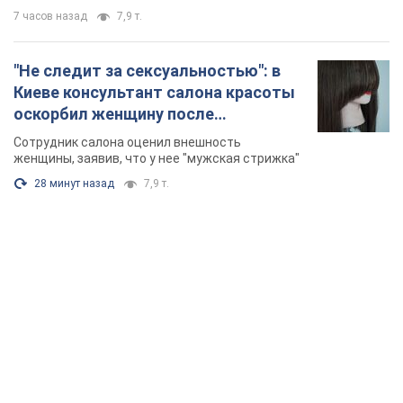
7 часов назад
7,9 т.
"Не следит за сексуальностью": в
Киеве консультант салона красоты
оскорбил женщину после
химиотерапии, разгорелся скандал.
Сотрудник салона оценил внешность
Фото
женщины, заявив, что у нее "мужская стрижка"
28 минут назад
7,9 т.