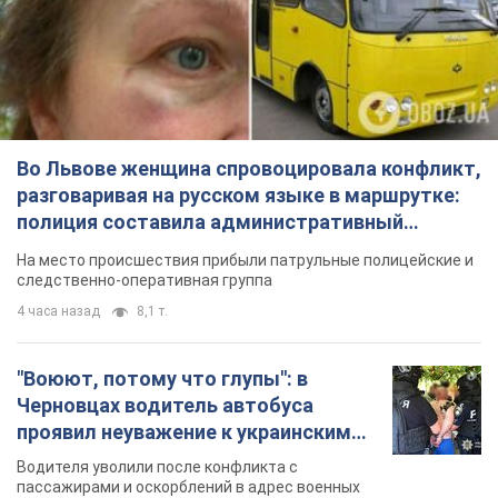
Во Львове женщина спровоцировала конфликт,
разговаривая на русском языке в маршрутке:
полиция составила административный
протокол. Видео
На место происшествия прибыли патрульные полицейские и
следственно-оперативная группа
4 часа назад
8,1 т.
"Воюют, потому что глупы": в
Черновцах водитель автобуса
проявил неуважение к украинским
военным и поплатился за это.
Водителя уволили после конфликта с
Видео
пассажирами и оскорблений в адрес военных