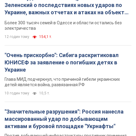
Зеленский о последствиях новых ударов по
Украине, важных отчетах и атаках на объекты
противника. Видео
Более 300 тысяч семей в Одессе и области остались без
электричества
12 годин тому
154,1 т.
"Очень прискорбно": Сибига раскритиковал
ЮНИСЕФ за заявление о погибших детях в
Украине
Глава МИД подчеркнул, что причиной гибели украинских
детей является война, развязанная РФ
10 годин тому
10,5 т.
"Значительные разрушения": Россия нанесла
массированный удар по добывающим
активам и буровой площадке "Укрнафты"
Против добывающей инфраструктуры противник применил