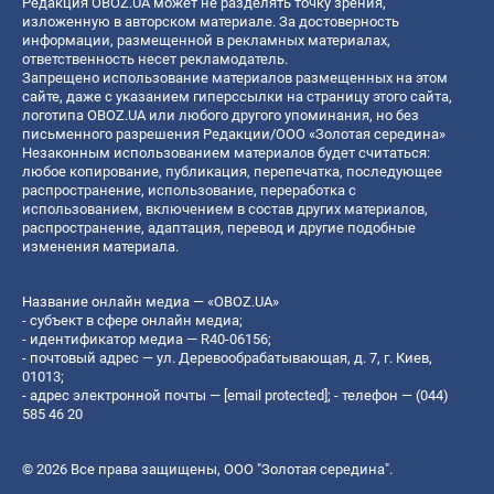
Редакция OBOZ.UA может не разделять точку зрения,
изложенную в авторском материале. За достоверность
информации, размещенной в рекламных материалах,
ответственность несет рекламодатель.
Запрещено использование материалов размещенных на этом
сайте, даже с указанием гиперссылки на страницу этого сайта,
логотипа OBOZ.UA или любого другого упоминания, но без
письменного разрешения Редакции/ООО «Золотая середина»
Незаконным использованием материалов будет считаться:
любое копирование, публикация, перепечатка, последующее
распространение, использование, переработка с
использованием, включением в состав других материалов,
распространение, адаптация, перевод и другие подобные
изменения материала.
Название онлайн медиа — «OBOZ.UA»
- субъект в сфере онлайн медиа;
- идентификатор медиа — R40-06156;
- почтовый адрес — ул. Деревообрабатывающая, д. 7, г. Киев,
01013;
- адрес электронной почты —
[email protected]
; - телефон — (044)
585 46 20
© 2026 Все права защищены, ООО "Золотая середина".