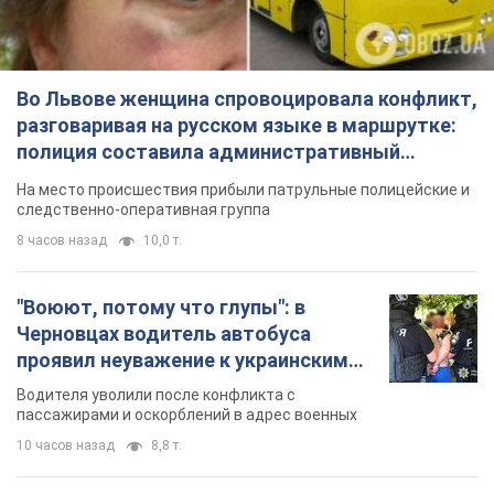
Во Львове женщина спровоцировала конфликт,
разговаривая на русском языке в маршрутке:
полиция составила административный
протокол. Видео
На место происшествия прибыли патрульные полицейские и
следственно-оперативная группа
8 часов назад
10,0 т.
"Воюют, потому что глупы": в
Черновцах водитель автобуса
проявил неуважение к украинским
военным и поплатился за это.
Водителя уволили после конфликта с
Видео
пассажирами и оскорблений в адрес военных
10 часов назад
8,8 т.