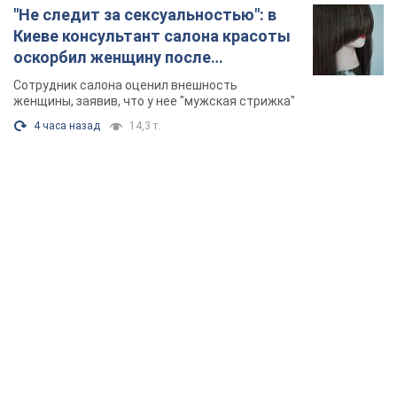
"Не следит за сексуальностью": в
Киеве консультант салона красоты
оскорбил женщину после
химиотерапии, разгорелся скандал.
Сотрудник салона оценил внешность
Фото
женщины, заявив, что у нее "мужская стрижка"
4 часа назад
14,3 т.