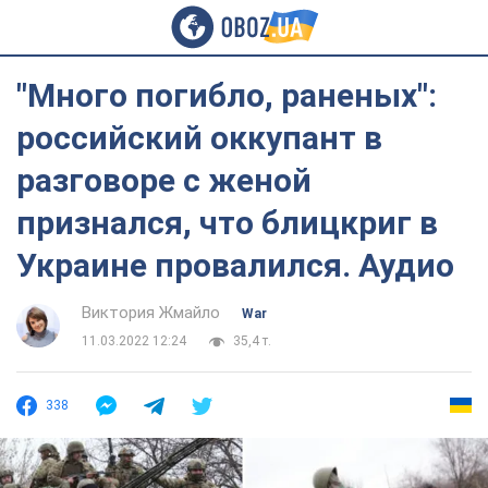
"Много погибло, раненых":
российский оккупант в
разговоре с женой
признался, что блицкриг в
Украине провалился. Аудио
Виктория Жмайло
War
11.03.2022 12:24
35,4 т.
338