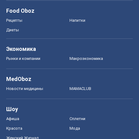
Food Oboz
Рецепты
Напитки
Диеты
Экономика
Рынки и компании
Mакроэкономика
MedOboz
Новости медицины
MAMACLUB
Шоу
Афиша
Сплетни
Красота
Мода
Женский Журнал