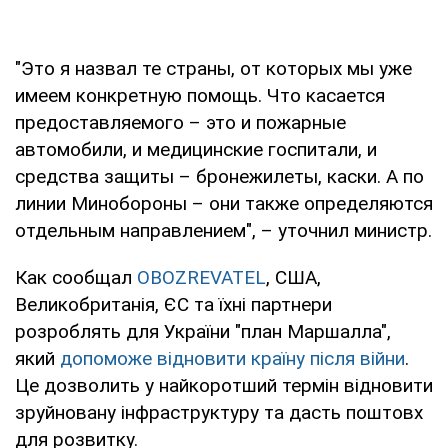
"Это я назвал те страны, от которых мы уже
имеем конкретную помощь. Что касается
предоставляемого – это и пожарные
автомобили, и медицинские госпитали, и
средства защиты – бронежилеты, каски. А по
линии Минобороны – они также определяются
отдельным направлением", – уточнил министр.
Как сообщал
OBOZREVATEL
, США,
Великобританія, ЄС та їхні партнери
розроблять для України "план Маршалла",
який
допоможе відновити країну після війни
.
Це дозволить у найкоротший термін відновити
зруйновану інфраструктуру та дасть поштовх
для розвитку.