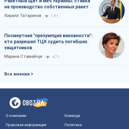
Ракетный щит и меч Украины: ставка
на производство собственных ракет
Кирилл Татаринов
1,9 т.
Посмертная "презумпция виновности":
кто разрешил ТЦК судить погибших
защитников
Марина Ставнійчук
4,7 т.
Все мнения
О компании
Команда
Правовая информация
Политика