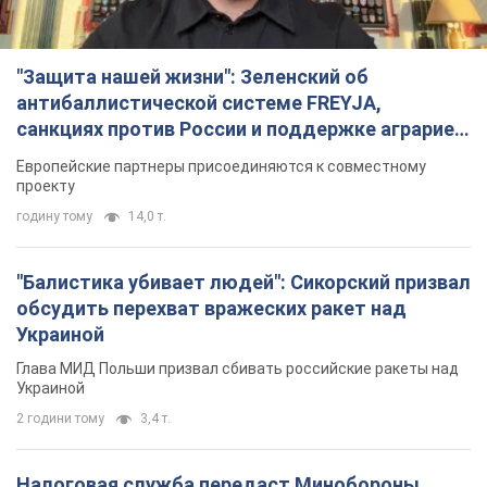
"Защита нашей жизни": Зеленский об
антибаллистической системе FREYJA,
санкциях против России и поддержке аграриев.
Видео
Европейские партнеры присоединяются к совместному
проекту
годину тому
14,0 т.
"Балистика убивает людей": Сикорский призвал
обсудить перехват вражеских ракет над
Украиной
Глава МИД Польши призвал сбивать российские ракеты над
Украиной
2 години тому
3,4 т.
Налоговая служба передаст Минобороны