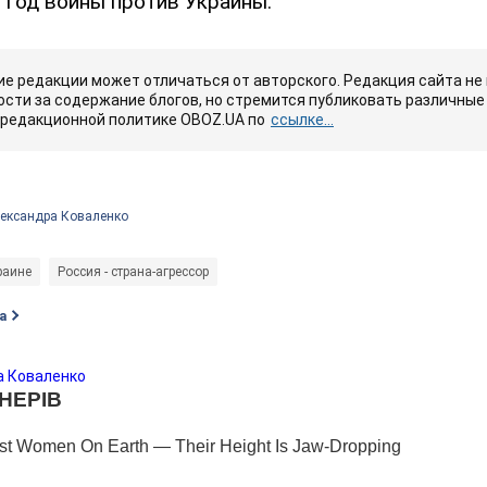
 год войны против Украины.
е редакции может отличаться от авторского. Редакция сайта не
сти за содержание блогов, но стремится публиковать различные 
 редакционной политике OBOZ.UA по
ссылке...
лександра Коваленко
раине
Россия - страна-агрессор
а
а Коваленко