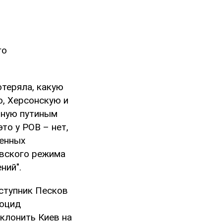
го
отеряла, какую
, Херсонскую и
нную путиным
то у РОВ – нет,
ленных
евского режима
ний".
ступник Песков
ноцид
клонить Киев на