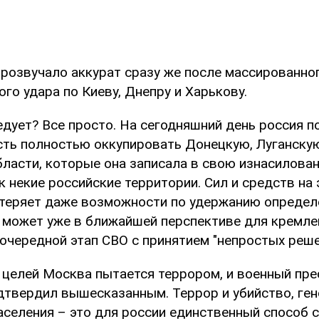
прозвучало аккурат сразу же после массированно
го удара по Киеву, Днепру и Харькову.
едует? Все просто. На сегодняшний день россия п
ть полностью оккупировать Донецкую, Луганскую
ласти, которые она записала в свою изнасилова
 некие российские территории. Сил и средств на э
а теряет даже возможности по удержанию опреде
о может уже в ближайшей перспективе для кремл
очередной этап СВО с принятием "непростых реше
 целей Москва пытается террором, и военный пре
одтвердил вышесказанным. Террор и убийство, ге
аселения – это для россии единственный способ с