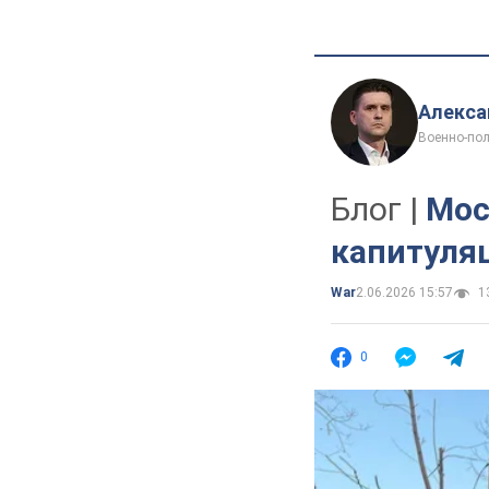
Алекса
Военно-пол
Блог |
Мос
капитуля
War
2.06.2026 15:57
13
0