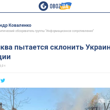
ндр Коваленко
итический обозреватель группы "Информационное сопротивление"
ква пытается склонить Украин
ции
,0 т.