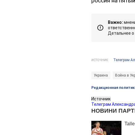
россия на пятый
Важно:
мнени
ответственно
Детальнее о
Телеграм А
ИСТОЧНИК:
Украина
Война в Ук
Редакционная политик
Источник
Телеграм Александр