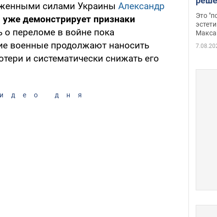
реше
женными силами Украины
Александр
росс
Это "
 уже демонстрирует признаки
дрон
эстети
ь о переломе в войне пока
Макса
ие военные продолжают наносить
7.08.20
отери и систематически снижать его
идео дня