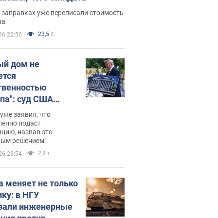
 заправках уже переписали стоимость
ва
23,5 т.
26 22:56
ый дом не
ется
твенностью
па": суд США
становил
уже заявил, что
ительство
ленно подаст
цию, назвав это
ного зала
ным решением"
мостью 400 млн
2,8 т.
26 23:54
аров
а меняет не только
ику: в НГУ
зали инженерные