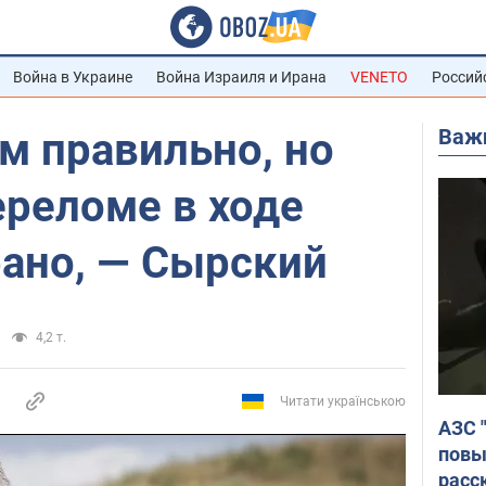
Война в Украине
Война Израиля и Ирана
VENETO
Россий
Важ
м правильно, но
ереломе в ходе
рано, — Сырский
4,2 т.
Читати українською
АЗС 
повы
расс