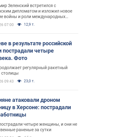
рвью с Безсмертным
ир Зеленский встретился с
нским дипломатом и изложил новое
ие войны и роли международных
ров в борьбе с Россией
12,9 т.
26 07:00
еве в результате российской
и пострадали четыре
века. Фото
продолжает регулярный ракетный
р столицы
23,0 т.
26 09:43
ияне атаковали дроном
ницу в Херсоне: пострадали
аботницы
пострадали четыре женщины, и они не
венные раненые за сутки