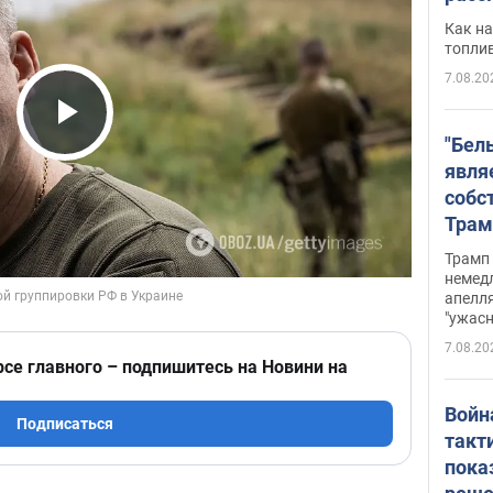
Как на
топли
7.08.20
Play Video
"Бел
явля
собс
Трам
прио
Трамп 
стро
немед
апелля
баль
"ужас
стои
7.08.20
долл
рсе главного – подпишитесь на Новини на
Войн
Подписаться
такт
пока