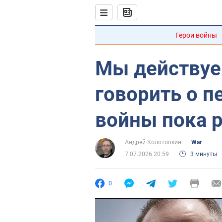
Герои войны
Мы действуе
говорить о п
войны пока 
Андрей Колотовкин
War
7.07.2026 20:59
3 минуты
0