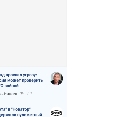
ад проспал угрозу:
сия может проверить
О войной
5,1 т.
ид Невзлин
рта" и "Новатор"
ержали пулеметный