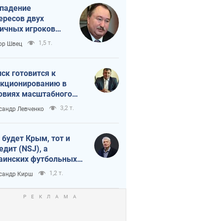
падение
ересов двух
ичных игроков
 тайный план
1,5 т.
ор Швец
мпа и Путина?
ск готовится к
кционированию в
овиях масштабного
нного кризиса
3,2 т.
сандр Левченко
 будет Крым, тот и
едит (NSJ), а
аинских футбольных
овников могут
1,2 т.
сандр Кирш
вать убийцами