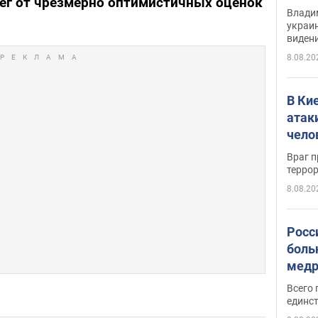
рег от чрезмерно оптимистичных оценок
Инте
Владим
украи
виден
партне
8.08.20
В Ки
атак
чело
Враг 
терро
8.08.20
Росс
боль
медр
Всего 
единст