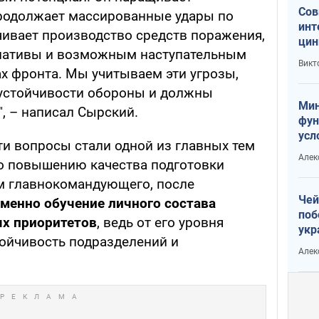
Сов
продолжает массированные удары по
инт
чивает производство средств поражения,
цин
циативы и возможным наступательным
или
Викт
Тра
ах фронта. Мы учитываем эти угрозы,
 устойчивости обороны и должны
Мин
, – написал Сырский.
фун
усл
ти вопросы стали одной из главных тем
вое
Алек
о повышению качества подготовки
м главнокомандующего, после
Чей
менно обучение личного состава
поб
ых приоритетов
, ведь от его уровня
укр
тойчивость подразделений и
чин
Алек
наз