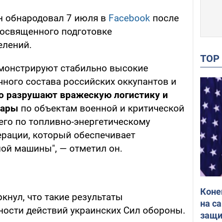
н обнародовал 7 июля в
Facebook
после
посвященного подготовке
елений.
TO
монстрируют стабильно высокие
чного состава российских оккупантов и
о разрушают вражескую логистику и
дары
по объектам военной и критической
его по топливно-энергетическому
рации, который обеспечивает
ой машины", — отметил он.
Коне
нул, что такие результаты
на с
ности действий украинских Сил обороны.
защи