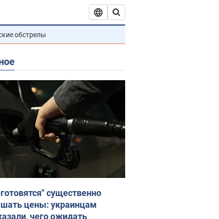
ские обстрелы
ное
"готовятся" существенно
шать цены: украинцам
казали, чего ожидать