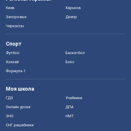
Киев
Харьков
Запорожье
Днепр
Черкассы
Спорт
Футбол
Баскетбол
Хоккей
Бокс
Формула-1
Моя школа
ГДЗ
Учебники
Онлайн уроки
ДПА
ЗНО
НМТ
СНГ решебники