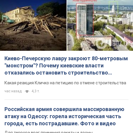
Киево-Печерскую лавру закроют 80-метровым
"монстром"? Почему киевские власти
отказались остановить строительство
небоскреба "московского верующего"
Какая реакция Кличко на петицию по отмене строительства
час назад
4,3 т.
Российская армия совершила массированную
атаку на Одессу: горела историческая часть
города, есть пострадавшие. Фото и видео
Для террора враг применил ракеты и дроны