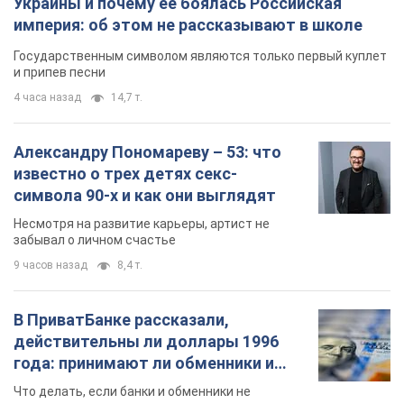
Украины и почему ее боялась Российская
империя: об этом не рассказывают в школе
Государственным символом являются только первый куплет
и припев песни
4 часа назад
14,7 т.
Александру Пономареву – 53: что
известно о трех детях секс-
символа 90-х и как они выглядят
Несмотря на развитие карьеры, артист не
забывал о личном счастье
9 часов назад
8,4 т.
В ПриватБанке рассказали,
действительны ли доллары 1996
года: принимают ли обменники и
банки такие купюры
Что делать, если банки и обменники не