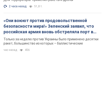
2 часа назад
51,8 т.
«Они воюют против продовольственной
безопасности мира!» Зеленский заявил, что
российская армия вновь обстреляла порт в
Одессе
Только за неделю против Украины было применено десятки
ракет, большинство из которых – баллистические
час назад
456