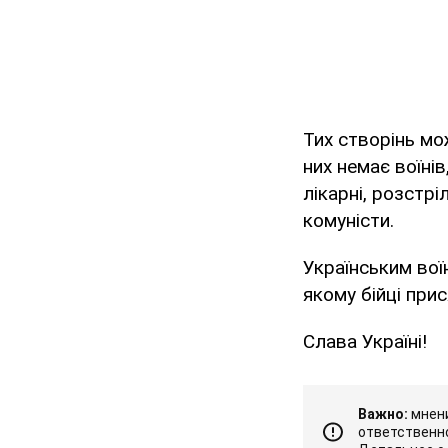
Тих створінь мо
них немає воїнів
лікарні, розстр
комуністи.
Українським воїн
якому бійці при
Слава Україні!
Важно:
мнени
ответственно