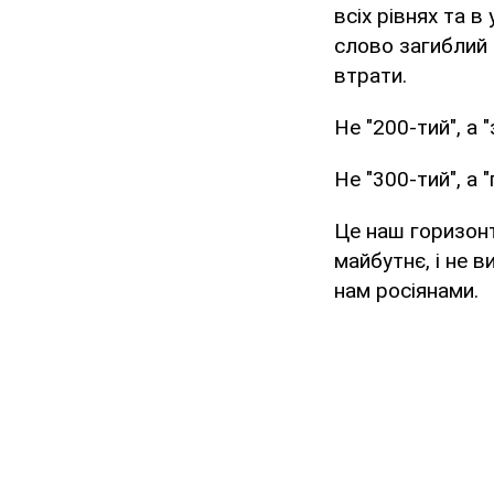
всіх рівнях та 
слово загиблий 
втрати.
Не "200-тий", а 
Не "300-тий", а 
Це наш горизонт
майбутнє, і не 
нам росіянами.