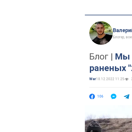
Валери
Блогер, во
Блог |
Мы 
раненых "
War
18.12.2022 11:25
106