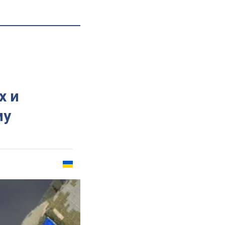
х и
му