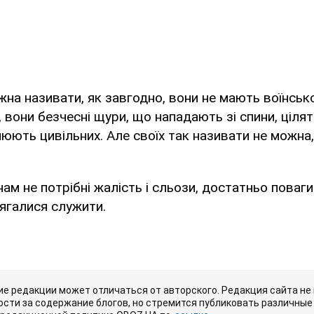
жна називати, як завгодно, вони не мають воїнсько
, вони безчесні щури, що нападають зі спини, ціля
ілюють цивільних. Але своїх так називати не можна
ам не потрібні жалість і сльози, достатньо поваги
сягалися служити.
е редакции может отличаться от авторского. Редакция сайта не
сти за содержание блогов, но стремится публиковать различные 