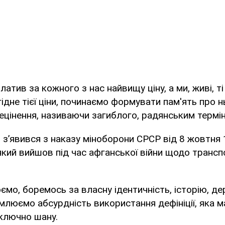
латив за кожного з нас найвищу ціну, а ми, живі, ті
ідне тієї ціни, починаємо формувати пам'ять про н
цінення, називаючи загиблого, радянським термін
" з’явився з наказу міноборони СРСР від 8 жовтня 
який вийшов під час афганської війни щодо трансп
мо, боремось за власну ідентичність, історію, де
омлюємо абсурдність використання дефініції, яка м
иключно шану.