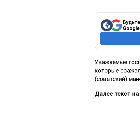
Будьте
Google
Уважаемые госпо
которые сражал
(советский) ман
Далее текст на