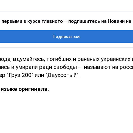
 первыми в курсе главного – подпишитесь на Новини на
Подписаться
да, вдумайтесь, погибших и раненых украинских 
ись и умирали ради свободы — называют на росс
ер "Груз 200" или "Двухсотый".
 языке оригинала.