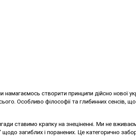
и намагаємось створити принципи дійсно нової укра
сього. Особливо філософії та глибинних сенсів, щ
игади ставимо крапку на знеціненні. Ми не вживає
й" щодо загиблих і поранених. Це категорично забо