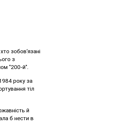
 хто зобов’язані
ього з
ом "200-й".
1984 року за
ортування тіл
ржавність й
ала б нести в