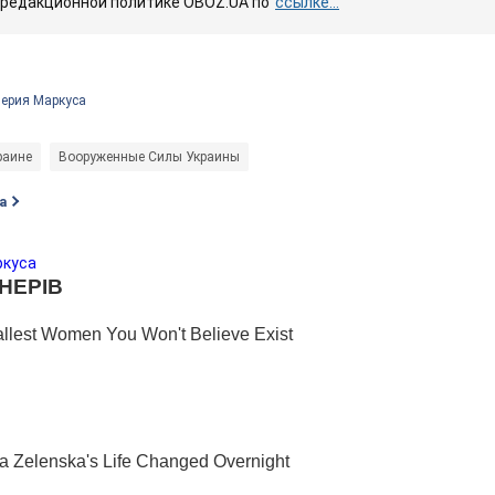
 редакционной политике OBOZ.UA по
ссылке...
ерия Маркуса
раине
Вооруженные Силы Украины
а
ркуса