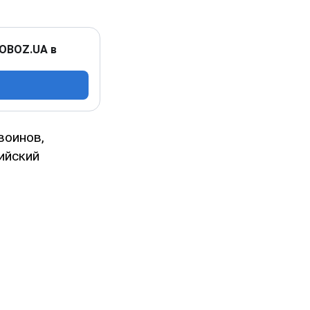
 OBOZ.UA в
воинов,
ийский