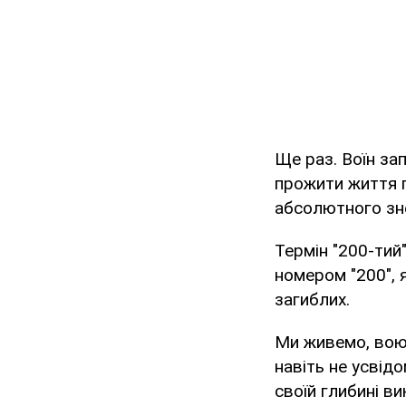
Ще раз. Воїн зап
прожити життя г
абсолютного зне
Термін "200-тий
номером "200", 
загиблих.
Ми живемо, воює
навіть не усвід
своїй глибині в