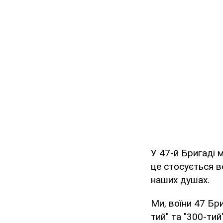
У 47-й Бригаді м
це стосується в
наших душах.
Ми, воїни 47 Бр
тий" та "300-ти