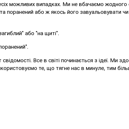
в усіх можливих випадках. Ми не вбачаємо жодного 
та поранений або ж якось його завуальовувати ч
"загиблий" або "на щиті".
"поранений".
 свідомості. Все в світі починається з ідеї. Ми з
використовуємо те, що тягне нас в минуле, тим біл