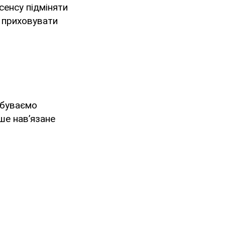
сенсу підміняти
и приховувати
добуваємо
ьше нав’язане