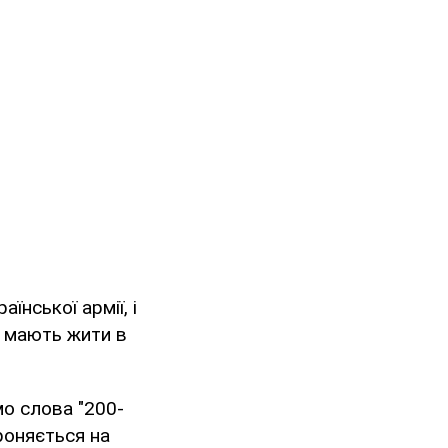
їнської армії, і
о мають жити в
мо слова "200-
роняється на