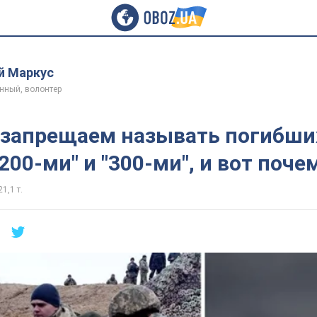
й Маркус
енный, волонтер
запрещаем называть погибши
200-ми" и "300-ми", и вот поче
21,1 т.