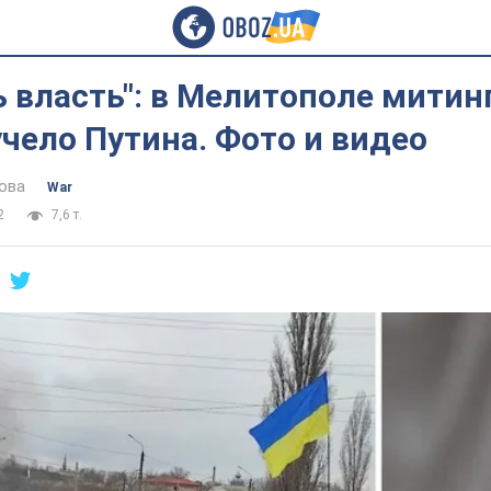
ь власть": в Мелитополе мити
чело Путина. Фото и видео
ова
War
2
7,6 т.