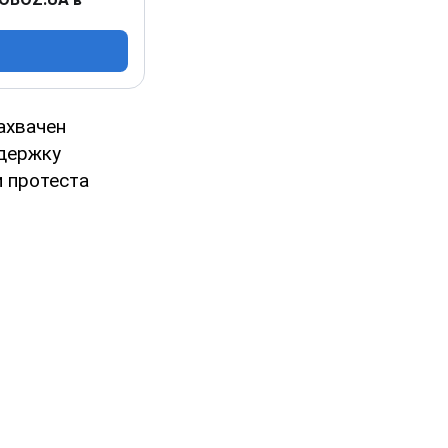
ахвачен
ддержку
и протеста