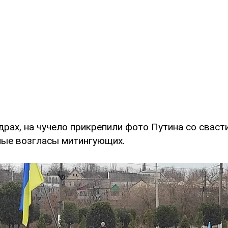
драх, на чучело прикрепили фото Путина со свасти
ные возгласы митингующих.