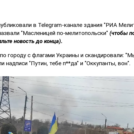
публиковали в Telegram-канале здания "РИА Мелит
азвали "Масленицей по-мелитопольски"
(чтобы п
лльте новость до конца).
по городу с флагами Украины и скандировали: "Мы
и надписи "Путин, тебе п**да" и "Оккупанты, вон".