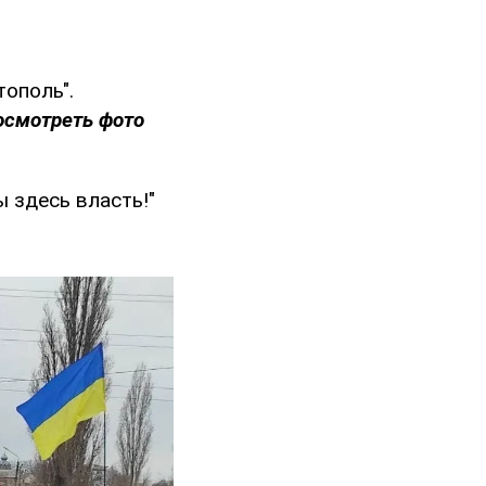
ополь".
осмотреть фото
 здесь власть!"