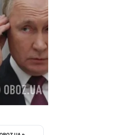
 OBOZ.UA в