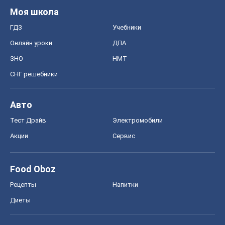
Авто
Тест Драйв
Электромобили
Акции
Сервис
Food Oboz
Рецепты
Напитки
Диеты
Экономика
Рынки и компании
Mакроэкономика
MedOboz
Новости медицины
MAMACLUB