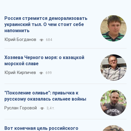
морской славе
Юрий Кирпичев
699
"Поколение оливье": привычка к
русскому оказалась сильнее войны
Руслан Горовой
3,4 т.
Вот конечная цель российского
массированного удара
Игорь Чернецкий
4,6 т.
Все мнения