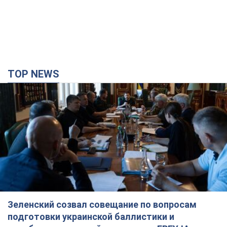
Зеленский созвал совещание по вопросам
подготовки украинской баллистики и
антибаллистической программы FREYJA: какие
решения готовятся
В Киеве рассчитывают на успешное завершение проекта
FREYJA
годину тому
24,2 т.
Россия нанесла удары по складам и
инфраструктуре в Днепропетровской области:
есть погибшие и раненые. Фото