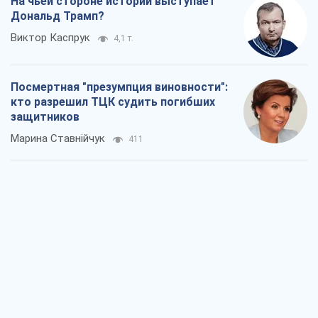
Россия стремится деморализовать
украинский тыл. О чем стоит себе
напомнить
Юрий Богданов
684
Хозяева Черного моря: о казацкой