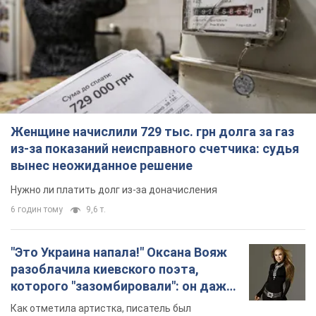
из-за показаний неисправного счетчика: судья
вынес неожиданное решение
Нужно ли платить долг из-за доначисления
6 годин тому
9,6 т.
"Это Украина напала!" Оксана Вояж
разоблачила киевского поэта,
которого "зазомбировали": он даже
русского не знал, а теперь хочет
Как отметила артистка, писатель был
геноцида украинцев
поклонником Украины, но после переезда в РФ
ему "промыли мозги"
4 години тому
6,6 т.
"Был обессилен": в Украине спасли
раненого грифа, выбравшего для
себя нетипичный маршрут. Фото
Пострадавшую птицу обнаружили на границе