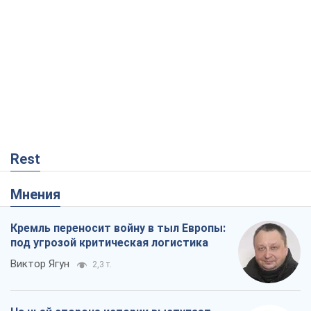
Rest
Мнения
Кремль переносит войну в тыл Европы:
под угрозой критическая логистика
Виктор Ягун
2,3 т.
На чьей стороне истории выступает
Дональд Трамп?
Виктор Каспрук
4,1 т.
Посмертная "презумпция виновности":
кто разрешил ТЦК судить погибших
защитников
Марина Ставнійчук
411