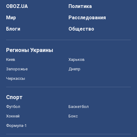
Запорожье
Днепр
Черкассы
Спорт
Футбол
Баскетбол
Хоккей
Бокс
Формула-1
Моя школа
ГДЗ
Учебники
Онлайн уроки
ДПА
ЗНО
НМТ
СНГ решебники