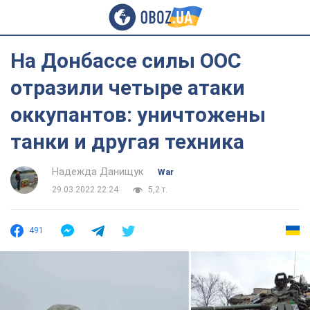
На Донбассе силы ООС
отразили четыре атаки
оккупантов: уничтожены
танки и другая техника
Надежда Данищук
War
29.03.2022 22:24
5,2 т.
491