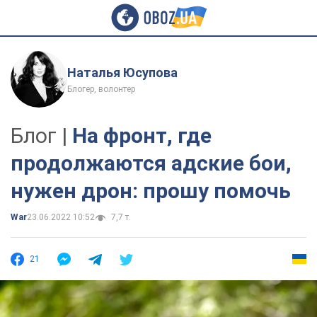
Наталья Юсупова
Блогер, волонтер
Блог |
На фронт, где
продолжаются адские бои,
нужен дрон: прошу помочь
War
23.06.2022 10:52
7,7 т.
21