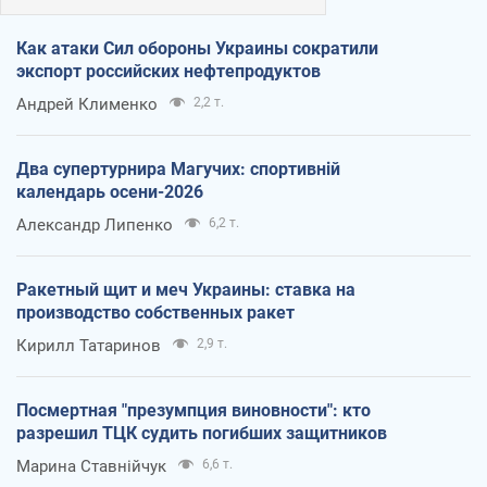
Как атаки Сил обороны Украины сократили
экспорт российских нефтепродуктов
Андрей Клименко
2,2 т.
Два супертурнира Магучих: спортивній
календарь осени-2026
Александр Липенко
6,2 т.
Ракетный щит и меч Украины: ставка на
производство собственных ракет
Кирилл Татаринов
2,9 т.
Посмертная "презумпция виновности": кто
разрешил ТЦК судить погибших защитников
Марина Ставнійчук
6,6 т.