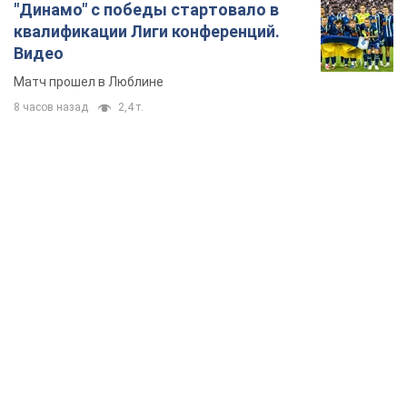
Супруга тяжелобольного Джо Байдена
назвала первый симптом, который
сигнализировал о его "агрессивном" раке
Сначала врачи не обратили на это должного внимания
6.08.2026 12:46
16,6 т.
Отпуск Леси Никитюк в Карпатах
обернулся скандалом: почему
ведущую несправедливо захейтили
Знаменитость вышла на прямую
коммуникацию в сети и расставила все точки
над "i"
6.08.2026 17:32
13,3 т.
"Динамо" с победы стартовало в
квалификации Лиги конференций.
Видео