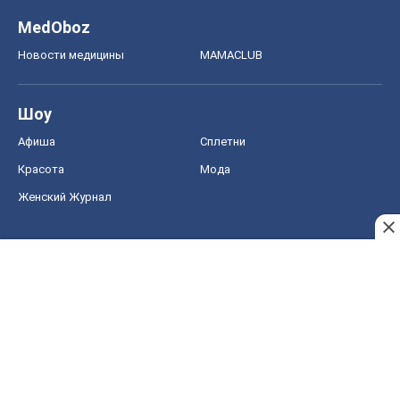
Авто
Тест Драйв
Электромобили
Акции
Сервис
Food Oboz
Рецепты
Напитки
Диеты
Экономика
Рынки и компании
Mакроэкономика
MedOboz
Новости медицины
MAMACLUB