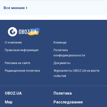
Два супертурнира Магучих: спортивній
календарь осени-2026
Александр Липенко
6,8 т.
Ракетный щит и меч Украины: ставка
на производство собственных ракет
Кирилл Татаринов
3,1 т.
Посмертная "презумпция виновности":
кто разрешил ТЦК судить погибших
защитников
Марина Ставнійчук
7,0 т.
Все мнения