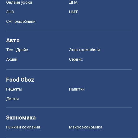
Регионы Украины
Киев
Харьков
Запорожье
Днепр
Черкассы
Спорт
Футбол
Баскетбол
Хоккей
Бокс
Формула-1
Моя школа
ГДЗ
Учебники
Онлайн уроки
ДПА
ЗНО
НМТ
СНГ решебники