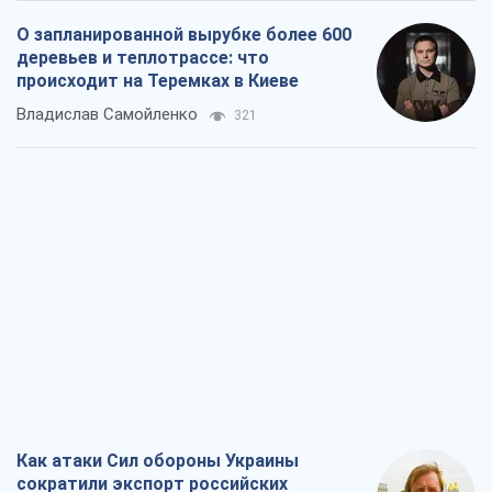
Rest
Мнения
Кремль переносит войну в тыл Европы:
под угрозой критическая логистика
Виктор Ягун
10,3 т.
На чьей стороне истории выступает
Дональд Трамп?
Виктор Каспрук
8,5 т.
О запланированной вырубке более 600
деревьев и теплотрассе: что
происходит на Теремках в Киеве