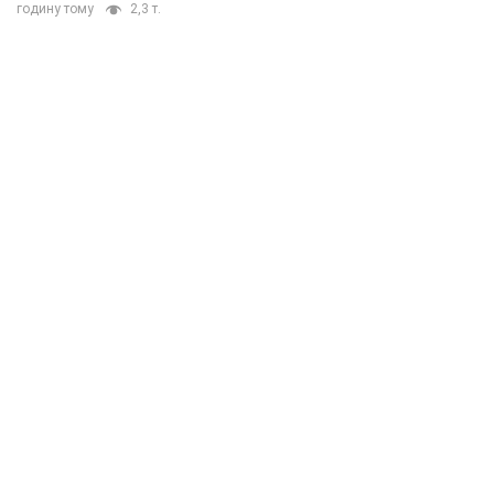
годину тому
2,3 т.