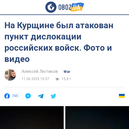
На Курщине был атакован
пункт дислокации
российских войск. Фото и
видео
Алексей Лютиков
War
11.06.2025 10:57
15,8 т.
765