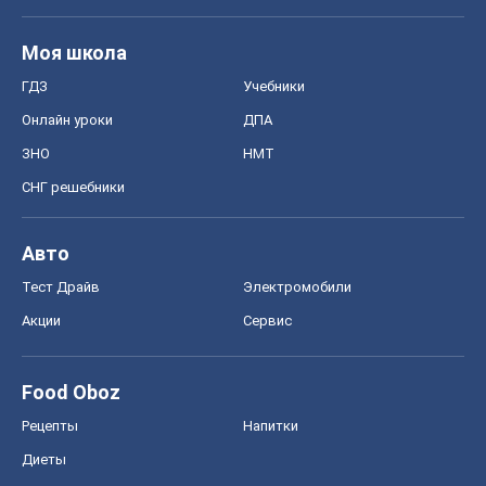
Авто
Тест Драйв
Электромобили
Акции
Сервис
Food Oboz
Рецепты
Напитки
Диеты
Экономика
Рынки и компании
Mакроэкономика
MedOboz
Новости медицины
MAMACLUB