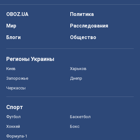
Киев
Харьков
Запорожье
Днепр
Черкассы
Спорт
Футбол
Баскетбол
Хоккей
Бокс
Формула-1
Моя школа
ГДЗ
Учебники
Онлайн уроки
ДПА
ЗНО
НМТ
СНГ решебники