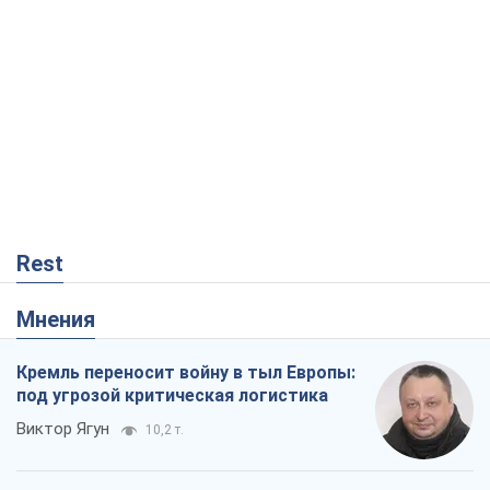
Rest
Мнения
Кремль переносит войну в тыл Европы:
под угрозой критическая логистика
Виктор Ягун
10,2 т.
На чьей стороне истории выступает
Дональд Трамп?
Виктор Каспрук
8,5 т.
О запланированной вырубке более 600
деревьев и теплотрассе: что
происходит на Теремках в Киеве