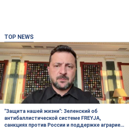
"Защита нашей жизни": Зеленский об
антибаллистической системе FREYJA,
санкциях против России и поддержке аграриев.
Видео
Европейские партнеры присоединяются к совместному
проекту
10 часов назад
73,5 т.
С 1 сентября украинским учителям повысят
зарплаты: Корецкий раскрыл подробности
Одновременно с повышением зарплат педагогам