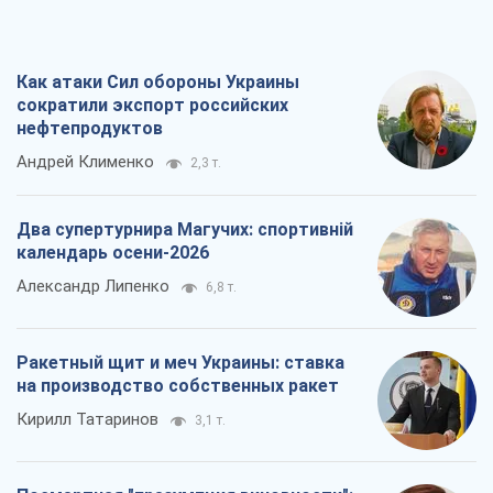
Два супертурнира Магучих: спортивній
календарь осени-2026
Александр Липенко
6,8 т.
Ракетный щит и меч Украины: ставка
на производство собственных ракет
Кирилл Татаринов
3,1 т.
Посмертная "презумпция виновности":
кто разрешил ТЦК судить погибших
защитников
Марина Ставнійчук
7,0 т.
Все мнения