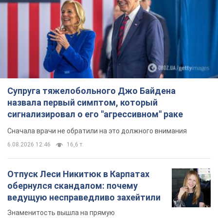
назвала первый симптом, который
сигнализировал о его "агрессивном" раке
Сначала врачи не обратили на это должного внимания
6.08.2026 12:46
16,6 т.
Отпуск Леси Никитюк в Карпатах
обернулся скандалом: почему
ведущую несправедливо захейтили
Знаменитость вышла на прямую
коммуникацию в сети и расставила все точки
над "i"
6.08.2026 17:32
13,2 т.
"Динамо" с победы стартовало в
квалификации Лиги конференций.
Видео
Матч прошел в Люблине