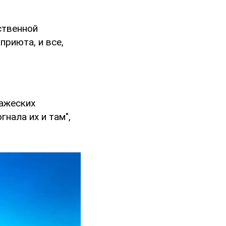
ственной
приюта, и все,
ражеских
нала их и там",