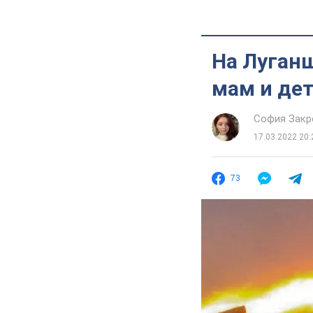
На Луган
мам и дет
София Закр
17.03.2022 20:
73