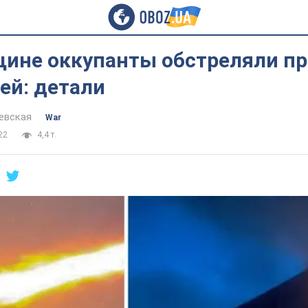
щине оккупанты обстреляли п
ей: детали
евская
War
22
4,4 т.