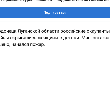
Подписаться
одонецк Луганской области российские оккупант
войны скрывались женщины с детьми. Многоэтажн
ено, начался пожар.