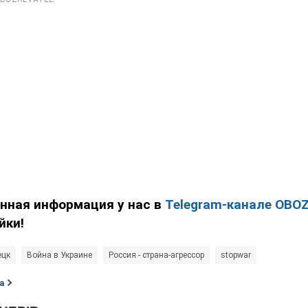
енная информация у нас в
Telegram-канале OBO
йки!
ецк
Война в Украине
Россия - страна-агрессор
stopwar
а