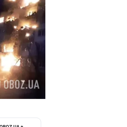
 OBOZ.UA в