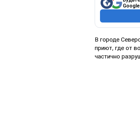
Google
В городе Север
приют, где от 
частично разруш