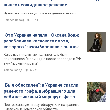
вынес неожиданное решение
Нужно ли платить долг из-за доначисления
6 часов назад
9,7 т.
"Это Украина напала!" Оксана Вояж
разоблачила киевского поэта,
которого "зазомбировали": он даже
русского не знал, а теперь хочет
Как отметила артистка, писатель был
геноцида украинцев
поклонником Украины, но после переезда в РФ
ему "промыли мозги"
4 часа назад
6,7 т.
"Был обессилен": в Украине спасли
раненого грифа, выбравшего для
себя нетипичный маршрут. Фото
Пострадавшую птицу обнаружили на границе
Киевской и Черкасской областей