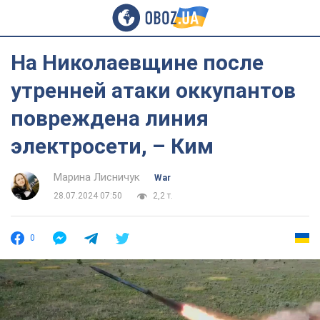
На Николаевщине после
утренней атаки оккупантов
повреждена линия
электросети, – Ким
Марина Лисничук
War
28.07.2024 07:50
2,2 т.
0