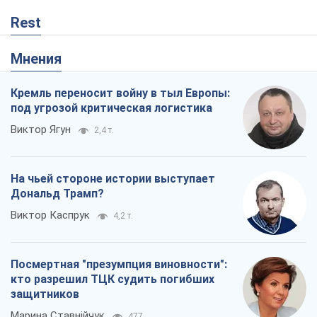
Rest
Мнения
Кремль переносит войну в тыл Европы:
под угрозой критическая логистика
Виктор Ягун
2,4 т.
На чьей стороне истории выступает
Дональд Трамп?
Виктор Каспрук
4,2 т.
Посмертная "презумпция виновности":
кто разрешил ТЦК судить погибших
защитников
Марина Ставнійчук
477