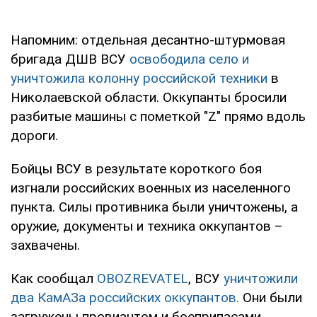
Напомним: отдельная десантно-штурмовая
бригада ДШВ ВСУ
освободила село и
уничтожила колонну российской техники
в
Николаевской области. Оккупанты бросили
разбитые машины с пометкой "Z" прямо вдоль
дороги.
Бойцы ВСУ в результате короткого боя
изгнали российских военных из населенного
пункта. Силы противника были уничтожены, а
оружие, документы и техника оккупантов –
захвачены.
Как сообщал
OBOZREVATEL
, ВСУ
уничтожили
два КамАЗа российских оккупантов.
Они были
загружены провиантом и боеприпасами.