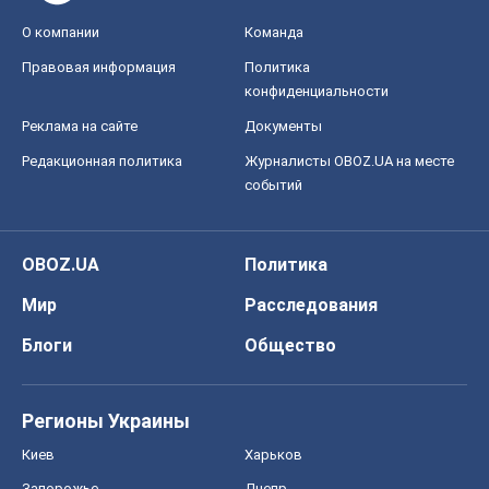
OBOZ.UA
Политика
Мир
Расследования
Блоги
Общество
Регионы Украины
Киев
Харьков
Запорожье
Днепр
Черкассы
Спорт
Футбол
Баскетбол
Хоккей
Бокс
Формула-1