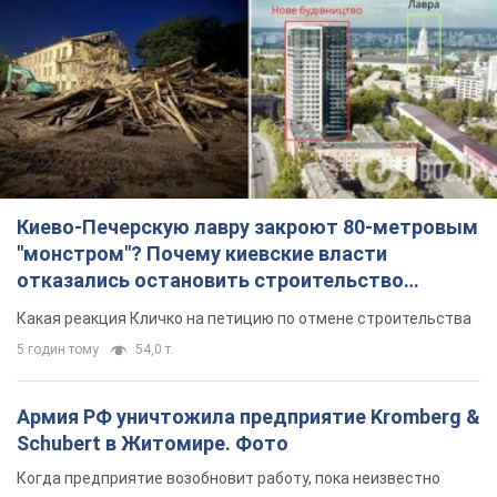
Киево-Печерскую лавру закроют 80-метровым
"монстром"? Почему киевские власти
отказались остановить строительство
небоскреба "московского верующего"
Какая реакция Кличко на петицию по отмене строительства
5 годин тому
54,0 т.
Армия РФ уничтожила предприятие Kromberg &
Schubert в Житомире. Фото
Когда предприятие возобновит работу, пока неизвестно
годину тому
7,6 т.
МИД Болгарии вызвал украинского посла из-за
инцидента с дроном: что произошло
Беседа состоится 10 августа
5 годин тому
7,5 т.