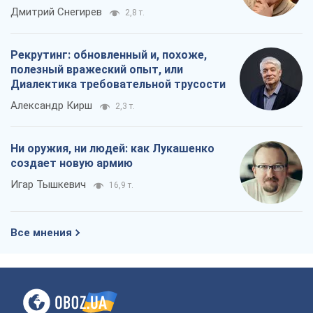
Ни оружия, ни людей: как Лукашенко
создает новую армию
Игар Тышкевич
16,9 т.
Все мнения
О компании
Команда
Правовая информация
Политика
конфиденциальности
Реклама на сайте
Документы
Редакционная политика
Журналисты OBOZ.UA на месте
событий