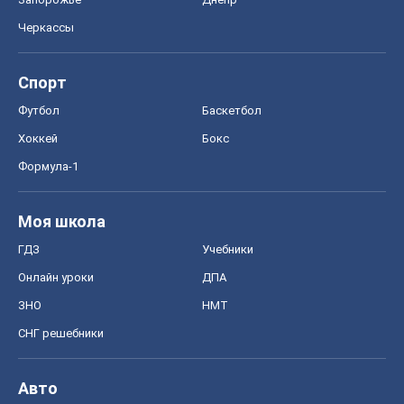
Моя школа
ГДЗ
Учебники
Онлайн уроки
ДПА
ЗНО
НМТ
СНГ решебники
Авто
Тест Драйв
Электромобили
Акции
Сервис
Food Oboz
Рецепты
Напитки
Диеты