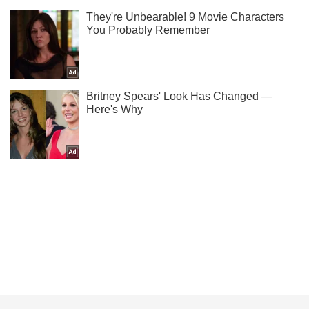
Ты еще не читаешь наш Telegram? А зря! Подписывайся
Подписаться
Подписаться
На Николаевщине ВСУ...
Важное