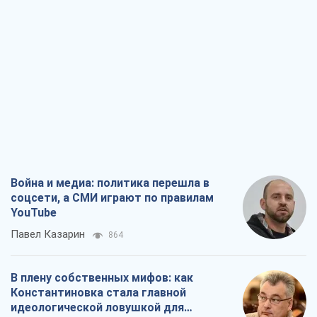
Война и медиа: политика перешла в
соцсети, а СМИ играют по правилам
YouTube
Павел Казарин
864
В плену собственных мифов: как
Константиновка стала главной
идеологической ловушкой для
российских оккупантов
Дмитрий Снегирев
2,8 т.
Рекрутинг: обновленный и, похоже,
полезный вражеский опыт, или
Диалектика требовательной трусости
Александр Кирш
2,3 т.