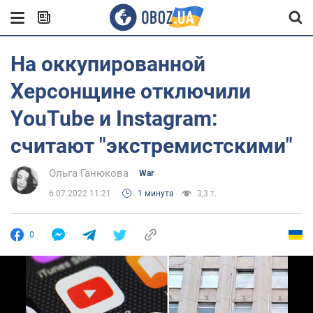
На оккупированной
Херсонщине отключили
YouTube и Instagram:
считают "экстремистскими"
Ольга Ганюкова
War
6.07.2022 11:21
1 минута
3,3 т.
0