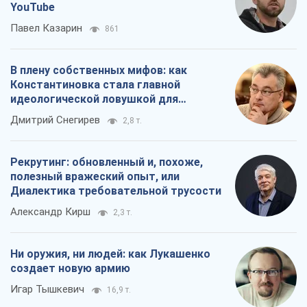
YouTube
Павел Казарин
861
В плену собственных мифов: как
Константиновка стала главной
идеологической ловушкой для
российских оккупантов
Дмитрий Снегирев
2,8 т.
Рекрутинг: обновленный и, похоже,
полезный вражеский опыт, или
Диалектика требовательной трусости
Александр Кирш
2,3 т.
Ни оружия, ни людей: как Лукашенко
создает новую армию
Игар Тышкевич
16,9 т.