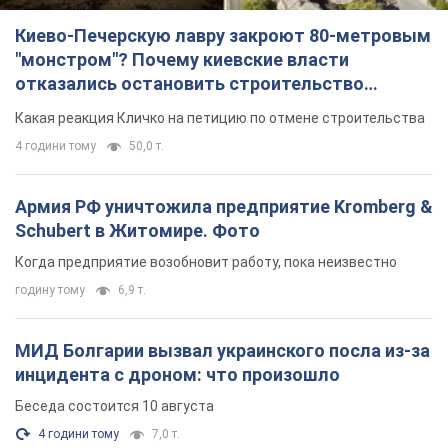
Киево-Печерскую лавру закроют 80-метровым
"монстром"? Почему киевские власти
отказались остановить строительство
небоскреба "московского верующего"
Какая реакция Кличко на петицию по отмене строительства
4 години тому
50,0 т.
Армия РФ уничтожила предприятие Kromberg &
Schubert в Житомире. Фото
Когда предприятие возобновит работу, пока неизвестно
годину тому
6,9 т.
МИД Болгарии вызвал украинского посла из-за
инцидента с дроном: что произошло
Беседа состоится 10 августа
4 години тому
7,0 т.