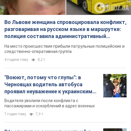
Во Львове женщина спровоцировала конфликт,
разговаривая на русском языке в маршрутке:
полиция составила административный
протокол. Видео
На место происшествия прибыли патрульные полицейские и
следственно-оперативная группа
4 години тому
8,2 т.
"Воюют, потому что глупы": в
Черновцах водитель автобуса
проявил неуважение к украинским
военным и поплатился за это.
Водителя уволили после конфликта с
Видео
пассажирами и оскорблений в адрес военных
7 годин тому
7,9 т.