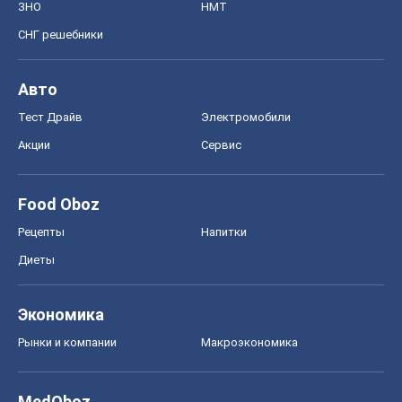
ЗНО
НМТ
СНГ решебники
Авто
Тест Драйв
Электромобили
Акции
Сервис
Food Oboz
Рецепты
Напитки
Диеты
Экономика
Рынки и компании
Mакроэкономика
MedOboz