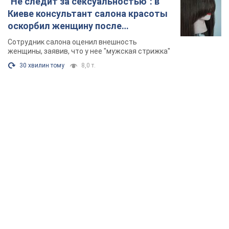
"Не следит за сексуальностью": в
Киеве консультант салона красоты
оскорбил женщину после
химиотерапии, разгорелся скандал.
Сотрудник салона оценил внешность
Фото
женщины, заявив, что у нее "мужская стрижка"
30 хвилин тому
8,0 т.