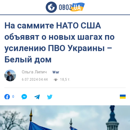
На саммите НАТО США
объявят о новых шагах по
усилению ПВО Украины –
Белый дом
Ольга Липич
War
6.07.2024 04:44
18,5 т.
0