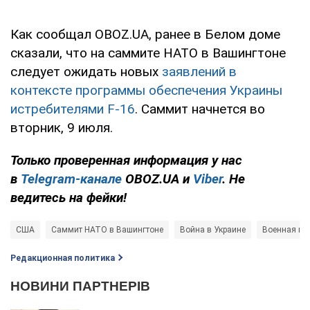
Как сообщал OBOZ.UA, ранее в Белом доме
сказали, что на саммите НАТО в Вашингтоне
следует ожидать новых
заявлений в
контексте программы обеспечения Украины
истребителями F-16
. Саммит начнется во
вторник, 9 июля.
Только проверенная информация у нас
в
Telegram-канале
OBOZ.UA и
Viber
. Не
ведитесь на фейки!
США
Саммит НАТО в Вашингтоне
Война в Украине
Военная по
Редакционная политика